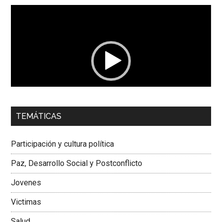
Reproductor
de
vídeo
00:00
01:04
TEMÁTICAS
Dra. Carolina Corcho Mejía,
Presidenta Corporación
Latinoamericana Sur, Vicepresidenta Federación Médica
Participación y cultura política
Colombiana
Paz, Desarrollo Social y Postconflicto
Jovenes
Victimas
Salud