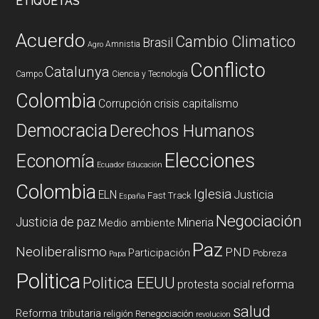
ETIQUETAS
Acuerdo
Cambio Climatico
Brasil
Amnistia
Agro
Conflicto
Catalunya
Campo
Ciencia y Tecnología
Colombia
Corrupción
crisis capitalismo
Democracia
Derechos Humanos
Elecciones
Economía
Ecuador
Educación
Colombia
Iglesia
ELN
Justicia
Fast Track
España
Negociación
Justicia de paz
Mineria
Medio ambiente
Paz
Neoliberalismo
PND
Participación
Pobreza
Papa
Politica
Politica EEUU
reforma
protesta social
salud
Reforma tributaria
religión
Renegociación
revolucion