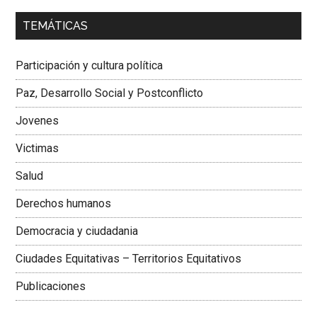
00:00
01:04
TEMÁTICAS
Dra. Carolina Corcho Mejía,
Presidenta Corporación
Latinoamericana Sur, Vicepresidenta Federación Médica
Participación y cultura política
Colombiana
Paz, Desarrollo Social y Postconflicto
Jovenes
Victimas
Salud
Derechos humanos
Democracia y ciudadania
Ciudades Equitativas – Territorios Equitativos
Publicaciones