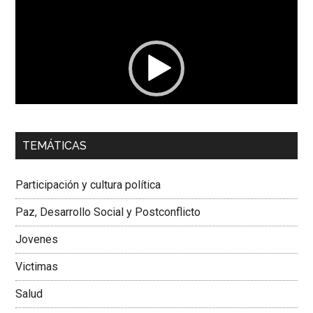
de
vídeo
00:00
01:04
TEMÁTICAS
Dra. Carolina Corcho Mejía,
Presidenta Corporación
Latinoamericana Sur, Vicepresidenta Federación Médica
Participación y cultura política
Colombiana
Paz, Desarrollo Social y Postconflicto
Jovenes
Victimas
Salud