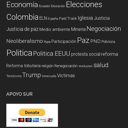
Elecciones
Economía
Ecuador
Educación
Colombia
Iglesia
ELN
Justicia
Fast Track
España
Negociación
Justicia de paz
Mineria
Medio ambiente
Paz
Neoliberalismo
PND
Participación
Pobreza
Papa
Politica
Politica EEUU
reforma
protesta social
salud
Reforma tributaria
religión
Renegociación
revolucion
Trump
Victimas
Terrorismo
Venezuela
APOYO SUR