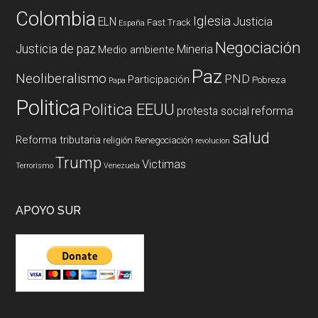
Colombia
Iglesia
ELN
Justicia
Fast Track
España
Negociación
Justicia de paz
Mineria
Medio ambiente
Paz
Neoliberalismo
PND
Participación
Pobreza
Papa
Politica
Politica EEUU
reforma
protesta social
salud
Reforma tributaria
religión
Renegociación
revolucion
Trump
Victimas
Terrorismo
Venezuela
APOYO SUR