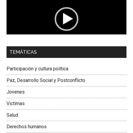
vídeo
00:00
01:04
TEMÁTICAS
Dra. Carolina Corcho Mejía,
Presidenta Corporación
Latinoamericana Sur, Vicepresidenta Federación Médica
Participación y cultura política
Colombiana
Paz, Desarrollo Social y Postconflicto
Jovenes
Victimas
Salud
Derechos humanos