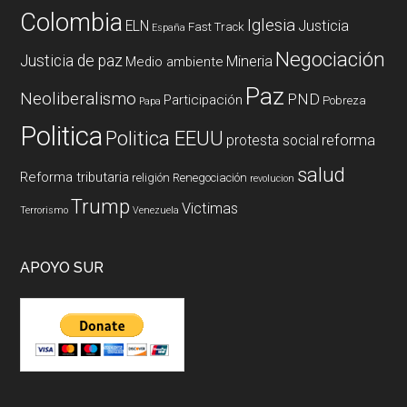
Colombia
Iglesia
ELN
Justicia
Fast Track
España
Negociación
Justicia de paz
Mineria
Medio ambiente
Paz
Neoliberalismo
PND
Participación
Pobreza
Papa
Politica
Politica EEUU
reforma
protesta social
salud
Reforma tributaria
religión
Renegociación
revolucion
Trump
Victimas
Terrorismo
Venezuela
APOYO SUR