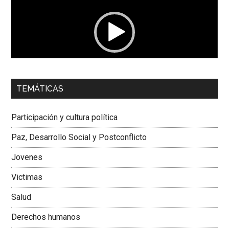
vídeo
00:00
01:04
TEMÁTICAS
Dra. Carolina Corcho Mejía,
Presidenta Corporación
Latinoamericana Sur, Vicepresidenta Federación Médica
Participación y cultura política
Colombiana
Paz, Desarrollo Social y Postconflicto
Jovenes
Victimas
Salud
Derechos humanos