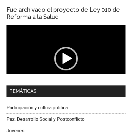
Fue archivado el proyecto de Ley 010 de
Reforma a la Salud
Reproductor
de
vídeo
00:00
01:04
TEMÁTICAS
Dra. Carolina Corcho Mejía,
Presidenta Corporación
Latinoamericana Sur, Vicepresidenta Federación Médica
Participación y cultura política
Colombiana
Paz, Desarrollo Social y Postconflicto
Jovenes