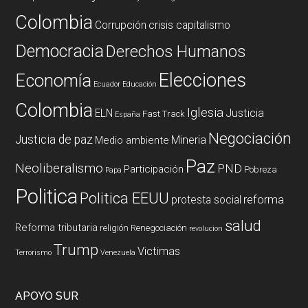
Colombia
Corrupción
crisis capitalismo
Democracia
Derechos Humanos
Elecciones
Economía
Ecuador
Educación
Colombia
Iglesia
ELN
Justicia
Fast Track
España
Negociación
Justicia de paz
Mineria
Medio ambiente
Paz
Neoliberalismo
PND
Participación
Pobreza
Papa
Politica
Politica EEUU
reforma
protesta social
salud
Reforma tributaria
religión
Renegociación
revolucion
Trump
Victimas
Terrorismo
Venezuela
APOYO SUR