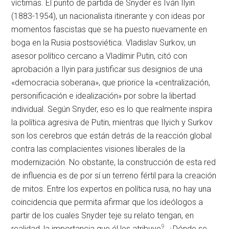
víctimas. El punto de partida de Snyder es Iván Ilyin
(1883-1954), un nacionalista itinerante y con ideas por
momentos fascistas que se ha puesto nuevamente en
boga en la Rusia postsoviética. Vladislav Surkov, un
asesor político cercano a Vladímir Putin, citó con
aprobación a Ilyin para justificar sus designios de una
«democracia soberana», que priorice la «centralización,
personificación e idealización» por sobre la libertad
individual. Según Snyder, eso es lo que realmente inspira
la política agresiva de Putin, mientras que Ilyich y Surkov
son los cerebros que están detrás de la reacción global
contra las complacientes visiones liberales de la
modernización. No obstante, la construcción de esta red
de influencia es de por sí un terreno fértil para la creación
de mitos. Entre los expertos en política rusa, no hay una
coincidencia que permita afirmar que los ideólogos a
partir de los cuales Snyder teje su relato tengan, en
9
realidad, la importancia que él les atribuye
. ¿Dónde se