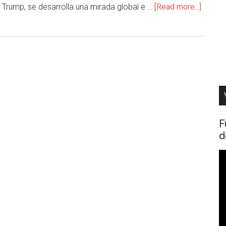
 Trump, se desarrolla una mirada global e …
[Read more...]
F
d
R
d
v