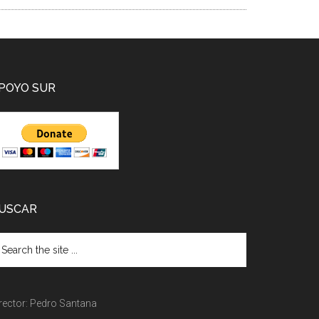
POYO SUR
USCAR
rector: Pedro Santana