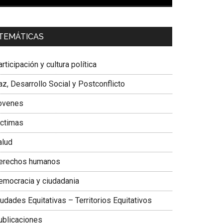
00:00
01:04
a. Carolina Corcho Mejía,
Presidenta Corporación
TEMÁTICAS
atinoamericana Sur, Vicepresidenta Federación
édica Colombiana
rticipación y cultura política
z, Desarrollo Social y Postconflicto
ovenes
ictimas
alud
erechos humanos
emocracia y ciudadania
udades Equitativas – Territorios Equitativos
ublicaciones