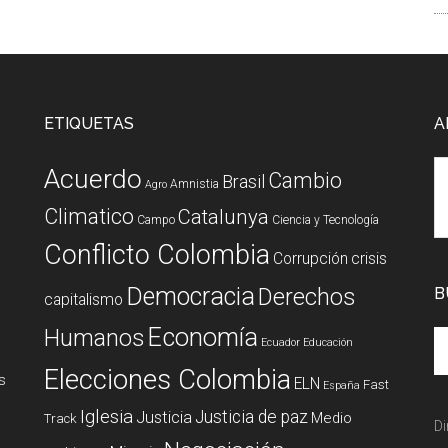
ETIQUETAS
A
Acuerdo
Cambio
Brasil
Amnistia
Agro
Climatico
Catalunya
Campo
Ciencia y Tecnología
Conflicto Colombia
Corrupción
crisis
Democracia
Derechos
B
capitalismo
Economía
Humanos
Ecuador
Educación
Elecciones Colombia
s
ELN
Fast
España
Iglesia
Justicia de paz
Justicia
Medio
Track
Di