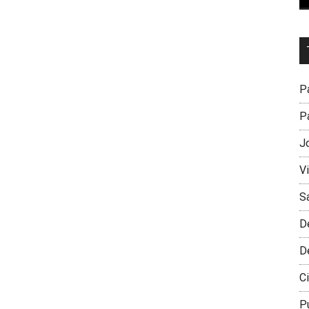
Dr
L
M
Pa
Pa
J
V
S
D
D
Ci
P