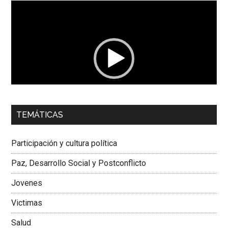
Reproductor
de
vídeo
00:00
01:04
TEMÁTICAS
Dra. Carolina Corcho Mejía,
Presidenta Corporación
Latinoamericana Sur, Vicepresidenta Federación Médica
Participación y cultura política
Colombiana
Paz, Desarrollo Social y Postconflicto
Jovenes
Victimas
Salud