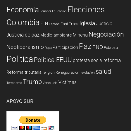
Elecciones
Economía
Ecuador
Educación
Colombia
Iglesia
ELN
Justicia
Fast Track
España
Negociación
Justicia de paz
Mineria
Medio ambiente
Paz
Neoliberalismo
PND
Participación
Pobreza
Papa
Politica
Politica EEUU
reforma
protesta social
salud
Reforma tributaria
religión
Renegociación
revolucion
Trump
Victimas
Terrorismo
Venezuela
APOYO SUR