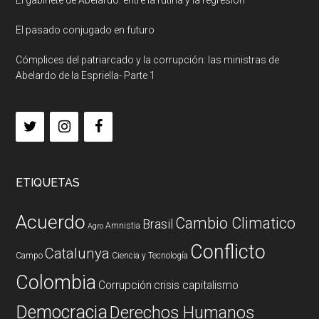
El gabinete de Abelardo: entre la rutina y la regresión
El pasado conjugado en futuro
Cómplices del patriarcado y la corrupción: las ministras de
Abelardo de la Espriella- Parte 1
ETIQUETAS
Acuerdo
Cambio Climatico
Brasil
Amnistia
Agro
Conflicto
Catalunya
Campo
Ciencia y Tecnología
Colombia
Corrupción
crisis capitalismo
Democracia
Derechos Humanos