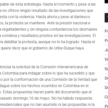
lpable de esta estrategia. Hasta el momento y pese a las
a no ofrece ningún resultado de las investigaciones que
Dr
esta con la violencia. Hasta ahora y pese al dantesco
L
os, la protesta se mantiene. Ante la presión nacional e
M
 a regañadientes y sin ninguna contundencia los desmanes
Pa
a condena y resultados prontos en las investigaciones. El
Pa
debilitar la protesta, aunque no lo ha logrado. Hasta el
quiere decir que el gobierno de Uribe-Duque haya
J
V
rizar la solicitud de la Comisión Interamericana de
S
 a Colombia para indagar sobre lo que ha sucedido y que
D
o por la conformación de una Comisión de la Verdad que
ndague sobre los hechos ocurridos en Colombia en el
D
s. Estas propuestas hacen parte del documento que el
Ci
l pasado domingo 16 de mayo. No ha habido respuesta
esidenciales que no han asumido ni las propuestas ni la
P