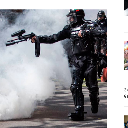
3 
Ge