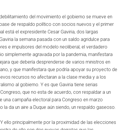
l debilitamiento del movimiento el gobierno se mueve en
 base de respaldo político con socios nuevos y el primer
cual está el expresidente Cesar Gaviria, dos largas
Gaviria la semana pasada con un saldo agridulce para
ores e impulsores del modelo neoliberal, el verdadero
e vio simplemente agravada por la pandemia, manifestara
jara que debería desprenderse de varios ministros en
olano, y que manifestara que podría apoyar su proyecto de
uevos recursos no afectaran a la clase media y a los
ralismo al gobierno. Y es que Gaviria tiene serias
 Congreso, que no esta de acuerdo, con respaldar a un
de una campaña electoral para Congreso en marzo
o la da un aire a Duque aún siendo, un respaldo gaseoso.
. Y ello principalmente por la proximidad de las elecciones
estra de ello son dos nuevas derrotas que las