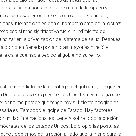
imera la salida por la puerta de atrás de la opaca y
 muchos desaciertos presentó su carta de renuncia,
iones internacionales con el nombramiento de la locuaz
ota esa si más significativa fue el hundimiento del
ndizar en la privatización del sistema de salud. Después
mara como en Senado por amplias mayorías hundió el
 la calle que había pedido al gobierno su retiro.
estino inmediato de la estrategia del gobierno, aunque en
a a Duque que es el expresidente Uribe. Esa estrategia que
terior no me parece que tenga hoy suficiente acogida en
esariales. Tampoco el golpe de Estado. Hay factores
munidad internacional es fuerte y sobre todo la presión
mócratas de los Estados Unidos. Lo propio las posturas
lgunos gobiernos de la región al lado que la mano dura la