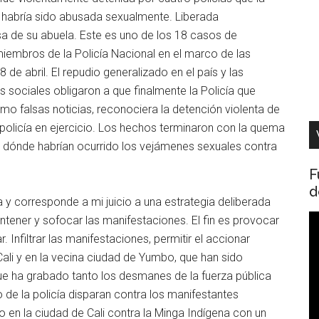
e habría sido abusada sexualmente. Liberada
a de su abuela. Este es uno de los 18 casos de
iembros de la Policía Nacional en el marco de las
de abril. El repudio generalizado en el país y las
 sociales obligaron a que finalmente la Policía que
omo falsas noticias, reconociera la detención violenta de
policía en ejercicio. Los hechos terminaron con la quema
n dónde habrían ocurrido los vejámenes sexuales contra
F
d
y corresponde a mi juicio a una estrategia deliberada
R
ontener y sofocar las manifestaciones. El fin es provocar
d
. Infiltrar las manifestaciones, permitir el accionar
v
Cali y en la vecina ciudad de Yumbo, que han sido
 ha grabado tanto los desmanes de la fuerza pública
 de la policía disparan contra los manifestantes
n la ciudad de Cali contra la Minga Indígena con un