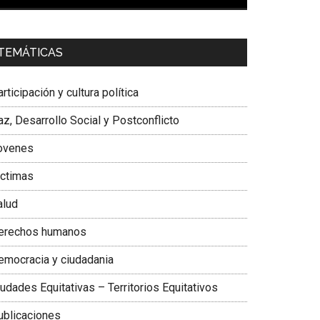
00:00
01:04
a. Carolina Corcho Mejía,
Presidenta Corporación
TEMÁTICAS
atinoamericana Sur, Vicepresidenta Federación
édica Colombiana
rticipación y cultura política
z, Desarrollo Social y Postconflicto
ovenes
ictimas
alud
erechos humanos
emocracia y ciudadania
udades Equitativas – Territorios Equitativos
ublicaciones