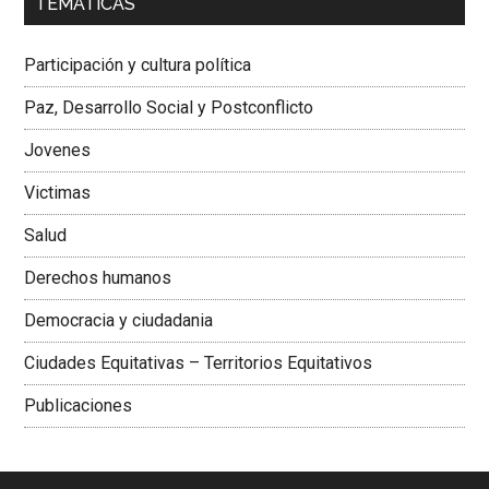
TEMÁTICAS
Dra. Carolina Corcho Mejía,
Presidenta Corporación
Latinoamericana Sur, Vicepresidenta Federación Médica
Participación y cultura política
Colombiana
Paz, Desarrollo Social y Postconflicto
Jovenes
Victimas
Salud
Derechos humanos
Democracia y ciudadania
Ciudades Equitativas – Territorios Equitativos
Publicaciones