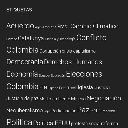
ETIQUETAS
Acuerdo
Cambio Climatico
Brasil
Amnistia
Agro
Conflicto
Catalunya
Campo
Ciencia y Tecnología
Colombia
Corrupción
crisis capitalismo
Democracia
Derechos Humanos
Elecciones
Economía
Ecuador
Educación
Colombia
Iglesia
ELN
Justicia
Fast Track
España
Negociación
Justicia de paz
Mineria
Medio ambiente
Paz
Neoliberalismo
PND
Participación
Pobreza
Papa
Politica
Politica EEUU
reforma
protesta social