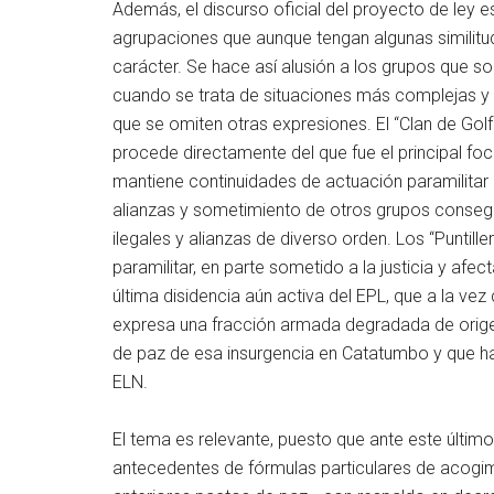
Además, el discurso oficial del proyecto de ley e
agrupaciones que aunque tengan algunas similitude
carácter. Se hace así alusión a los grupos que son
cuando se trata de situaciones más complejas y 
que se omiten otras expresiones. El “Clan de Gol
procede directamente del que fue el principal f
mantiene continuidades de actuación paramilitar a
alianzas y sometimiento de otros grupos conseg
ilegales y alianzas de diverso orden. Los “Puntil
paramilitar, en parte sometido a la justicia y afe
última disidencia aún activa del EPL, que a la v
expresa una fracción armada degradada de origen
de paz de esa insurgencia en Catatumbo y que ha 
ELN.
El tema es relevante, puesto que ante este último 
antecedentes de fórmulas particulares de acogim