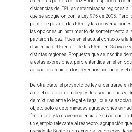
anteriores pactos de paz –con respaldo en decre
disidencias del EPL en determinadas regiones al 
que se acogieron con la Ley 975 de 2005. Pero l
pacto de paz con las FARC y las conversaciones
las opciones un instrumento de sometimiento a las
pactaron la paz. Pues en el actual contexto a la 
disidencia del Frente 1 de las FARC en Guaviare y
distintas regiones. Propuesta que se inscribe den
a estas expresiones, pero entendida en el enfoq
actuación atenida a los derechos humanos y el 
De otra parte, el proyecto de ley al centrarse 
ante el carácter complejo y de asociaciones y al
de mixturas entre lo legal e ilegal, que se asoci
objeto solo a determinadas agrupaciones armadas
fenómeno y la grave incidencia de su actuación.
un ejemplo relevante al respecto, agrupación que
presidente Santos con expectativa de considerar su