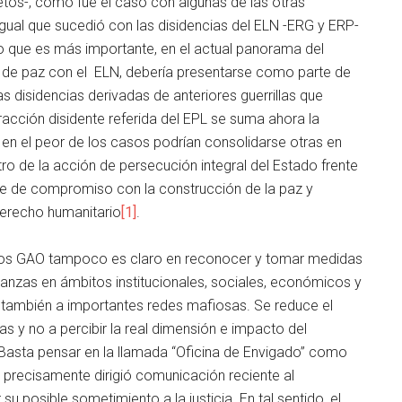
tos-, como fue el caso con algunas de las otras
igual que sucedió con las disidencias del ELN -ERG y ERP-
o que es más importante, en el actual panorama del
 de paz con el ELN, debería presentarse como parte de
 disidencias derivadas de anteriores guerrillas que
fracción disidente referida del EPL se suma ahora la
 en el peor de los casos podrían consolidarse otras en
tro de la acción de persecución integral del Estado frente
ue de compromiso con la construcción de la paz y
derecho humanitario
[1]
.
en los GAO tampoco es claro en reconocer y tomar medidas
ianzas en ámbitos institucionales, sociales, económicos y
an también a importantes redes mafiosas. Se reduce el
 y no a percibir la real dimensión e impacto del
 Basta pensar en la llamada “Oficina de Envigado” como
 precisamente dirigió comunicación reciente al
 posible sometimiento a la justicia. En tal sentido, el