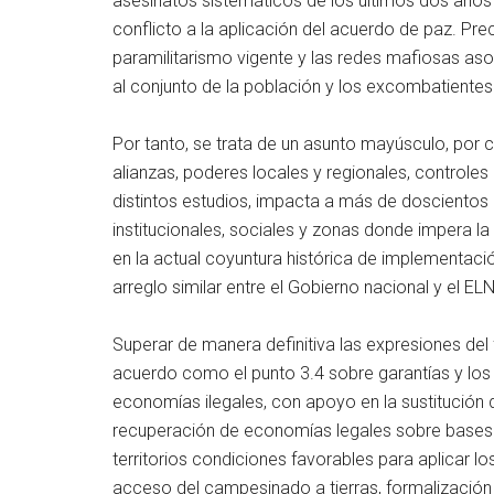
asesinatos sistemáticos de los últimos dos años a
conflicto a la aplicación del acuerdo de paz. P
paramilitarismo vigente y las redes mafiosas asoc
al conjunto de la población y los excombatientes
Por tanto, se trata de un asunto mayúsculo, por 
alianzas, poderes locales y regionales, control
distintos estudios, impacta a más de doscientos
institucionales, sociales y zonas donde impera la 
en la actual coyuntura histórica de implementaci
arreglo similar entre el Gobierno nacional y el ELN
Superar de manera definitiva las expresiones d
acuerdo como el punto 3.4 sobre garantías y los r
economías ilegales, con apoyo en la sustitución de
recuperación de economías legales sobre bases d
territorios condiciones favorables para aplicar lo
acceso del campesinado a tierras, formalización d