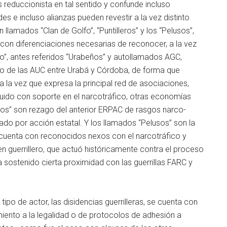
s reduccionista en tal sentido y confunde incluso
s e incluso alianzas pueden revestir a la vez distinto
 llamados “Clan de Golfo”, “Puntilleros” y los “Pelusos”,
con diferenciaciones necesarias de reconocer, a la vez
fo”, antes referidos “Urabeños” y autollamados AGC,
oco de las AUC entre Urabá y Córdoba, de forma que
 la vez que expresa la principal red de asociaciones,
uido con soporte en el narcotráfico, otras economías
leros” son rezago del anterior ERPAC de rasgos narco-
ctado por acción estatal. Y los llamados “Pelusos” son la
ez cuenta con reconocidos nexos con el narcotráfico y
 guerrillero, que actuó históricamente contra el proceso
sostenido cierta proximidad con las guerrillas FARC y
tipo de actor, las disidencias guerrilleras, se cuenta con
iento a la legalidad o de protocolos de adhesión a