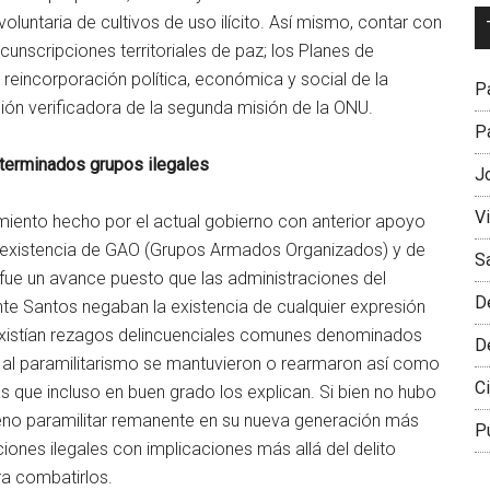
Dr
luntaria de cultivos de uso ilícito. Así mismo, contar con
L
ircunscripciones territoriales de paz; los Planes de
M
a reincorporación política, económica y social de la
Pa
ión verificadora de la segunda misión de la ONU.
Pa
terminados grupos ilegales
J
V
imiento hecho por el actual gobierno con anterior apoyo
la existencia de GAO (Grupos Armados Organizados) y de
S
fue un avance puesto que las administraciones del
D
ente Santos negaban la existencia de cualquier expresión
existían rezagos delincuenciales comunes denominados
D
 al paramilitarismo se mantuvieron o rearmaron así como
Ci
s que incluso en buen grado los explican. Si bien no hubo
meno paramilitar remanente en su nueva generación más
P
iones ilegales con implicaciones más allá del delito
a combatirlos.