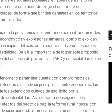
 líderes sociales populares, en zonas de tránsito del
recisamente este acuerdo exige el desmonte del
iadas, de forma que brinden garantías en los territorios
 amnistiados.
cuanto la persistencia del fenómeno paramilitar con redes,
es económicos y expresiones armadas, como lo explican
 municipios del país, con impacto en diversos espacios
F
ilegalidad. De allí la importancia de lograr este propósito
d
ón del acuerdo de paz con las FARC y de posibilidad de un
R
.
d
v
el fenómeno paramilitar cuenta con compromisos del
eferidos a quitarle su principal sustento económico, las
 los extendidos cultivos de uso ilícito por la
e sostenibilidad. Así, se podrá conseguir en los
s efectos del pacto de paz: la reforma rural integral con
e su propiedad, retorno y restitución de sus tierras a