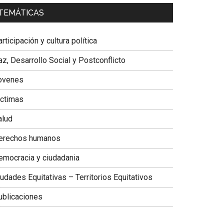
a. Carolina Corcho Mejía,
Presidenta Corporación
TEMÁTICAS
atinoamericana Sur, Vicepresidenta Federación
édica Colombiana
rticipación y cultura política
z, Desarrollo Social y Postconflicto
ovenes
ictimas
alud
erechos humanos
emocracia y ciudadania
udades Equitativas – Territorios Equitativos
ublicaciones