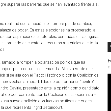
re superar las barreras que se han levantado frente a él,
una realidad que la acción del hombre puede cambiar,
 balanza de poder. En estas elecciones ha prosperado la
icos con aspiraciones electorales, centradas en las figuras
 ni tomando en cuenta los recursos materiales que toda
dos.
F
ía llamado a romper la polarización política que ha
d
bajo el peso de luchas internas. La Alianza Verde que
ir si se alía con el Pacto Histórico o con la Coalición de
R
 aprovechar la imposibilidad de conformar un “centro”
d
andro Gaviria, presentado ante la opinión como candidato
v
allido acercamiento con la Coalición de la Esperanza –
 una nueva coalición con fuerzas políticas de origen
o la que representa Ingrid Betancourt.