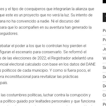
s y el tipo de coequiperos que integrarían la alianza que
e este es un proyecto que no verá la luz. Su intento de
Dr
iana no ha convencido a nadie. Ni el discurso del
L
para que lo acompañen en su aventura han generado la
M
Pa
 seguidores.
Pa
rebatar el poder a los que lo controlan hoy pierden el
J
figuran el escenario para conservarlo. Se reformó el
 de las elecciones de 2022; el Registrador adelantó una
V
otencial electoral calculado con base en los datos del DANE
S
es políticos de cada municipio. Y como si fuera poco, el
inconstitucional para revitalizar las prácticas
D
 país.
D
 las costumbres políticas, luchar contra la corrupción y
Ci
a político guiado por lealtades personales y que funciona
P