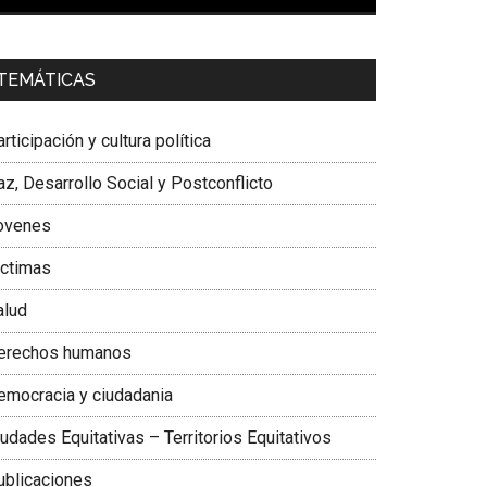
00:00
01:04
a. Carolina Corcho Mejía,
Presidenta Corporación
TEMÁTICAS
atinoamericana Sur, Vicepresidenta Federación
édica Colombiana
rticipación y cultura política
z, Desarrollo Social y Postconflicto
ovenes
ictimas
alud
erechos humanos
emocracia y ciudadania
udades Equitativas – Territorios Equitativos
ublicaciones