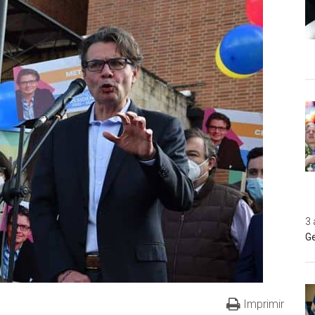
3 
Ge
Imprimir