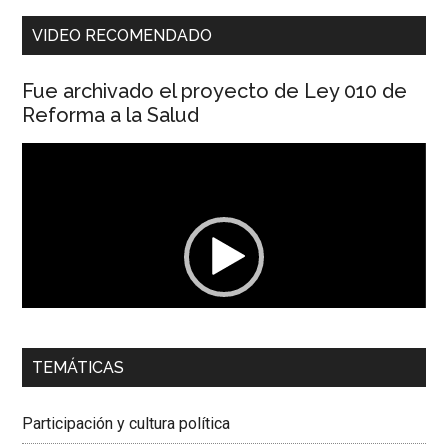
VIDEO RECOMENDADO
Fue archivado el proyecto de Ley 010 de
Reforma a la Salud
Reproductor
de
vídeo
00:00
01:04
TEMÁTICAS
Dra. Carolina Corcho Mejía,
Presidenta Corporación
Latinoamericana Sur, Vicepresidenta Federación Médica
Participación y cultura política
Colombiana