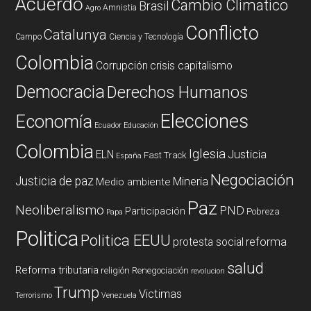
Acuerdo
Cambio Climatico
Brasil
Amnistia
Agro
Conflicto
Catalunya
Campo
Ciencia y Tecnología
Colombia
Corrupción
crisis capitalismo
Democracia
Derechos Humanos
Elecciones
Economía
Ecuador
Educación
Colombia
Iglesia
ELN
Justicia
Fast Track
España
Negociación
Justicia de paz
Mineria
Medio ambiente
Paz
Neoliberalismo
PND
Participación
Pobreza
Papa
Politica
Politica EEUU
reforma
protesta social
salud
Reforma tributaria
religión
Renegociación
revolucion
Trump
Victimas
Terrorismo
Venezuela