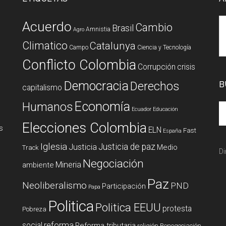
Acuerdo
Cambio
Brasil
Amnistia
Agro
Climatico
Catalunya
Campo
Ciencia y Tecnología
Conflicto Colombia
Corrupción
crisis
Democracia
Derechos
B
capitalismo
Economía
Humanos
Ecuador
Educación
Elecciones Colombia
s
ELN
Fast
España
Iglesia
Justicia de paz
Justicia
Medio
Track
Di
Negociación
Mineria
ambiente
Paz
Neoliberalismo
PND
Participación
Papa
Politica
Politica EEUU
protesta
Pobreza
reforma
social
Reforma tributaria
religión
Renegociación