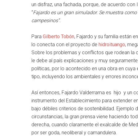
un disfraz, una fachada, porque, de acuerdo con I
“
Fajardo es un gran simulador. Se muestra como 
campesinos”.
Para
Gilberto Tobón
, Fajardo y su familia están 
lo conecta con el proyecto de
hidroituango
, meg
Sobre los problemas y conflictos que rodean la c
le debe al país explicaciones y muy seguramente,
políticas, por lo acontecido en una obra en cuya 
tipo, incluyendo los ambientales y errores inconc
Así entonces, Fajardo Valderrama es hijo y un c
instrumento del Establecimiento para extender e
bajo débiles criterios de sostenibilidad. Ejemplo 
circunstancias, la gran prensa viene haciendo to
derecha, cuando claramente el exalcalde de Medel
por ser goda, neoliberal y camandulera.