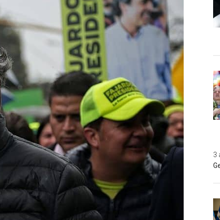
3 
Ge