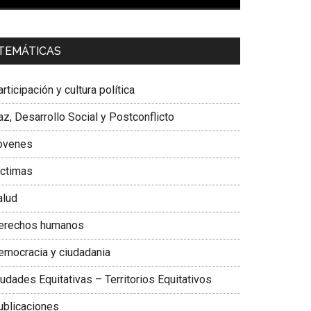
00:00
01:04
a. Carolina Corcho Mejía,
Presidenta Corporación
TEMÁTICAS
atinoamericana Sur, Vicepresidenta Federación
édica Colombiana
rticipación y cultura política
z, Desarrollo Social y Postconflicto
ovenes
ictimas
alud
erechos humanos
emocracia y ciudadania
udades Equitativas – Territorios Equitativos
ublicaciones