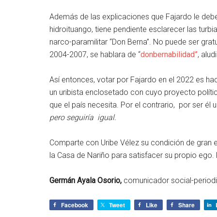
Además de las explicaciones que Fajardo le debe 
hidroituango, tiene pendiente esclarecer las turbi
narco-paramilitar “Don Berna”. No puede ser grat
2004-2007, se hablara de “
donbernabilidad”
, alu
Así entonces, votar por Fajardo en el 2022 es hac
un uribista enclosetado con cuyo proyecto políti
que el país necesita. Por el contrario, por ser él 
pero seguiría igual.
Comparte con Uribe Vélez su condición de gran egó
la Casa de Nariño para satisfacer su propio ego
Germán Ayala Osorio,
comunicador social-periodi
Facebook
Tweet
Like
Share