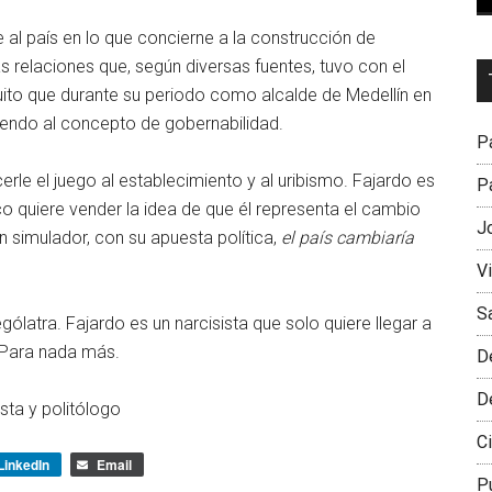
al país en lo que concierne a la construcción de
as relaciones que, según diversas fuentes, tuvo con el
Dr
uito que durante su periodo como alcalde de Medellín en
L
diendo al concepto de gobernabilidad.
M
Pa
erle el juego al establecimiento y al uribismo. Fajardo es
Pa
co quiere vender la idea de que él representa el cambio
J
un simulador, con su apuesta política,
el país cambiaría
V
S
latra. Fajardo es un narcisista que solo quiere llegar a
. Para nada más.
D
D
sta y politólogo
Ci
LinkedIn
Email
P