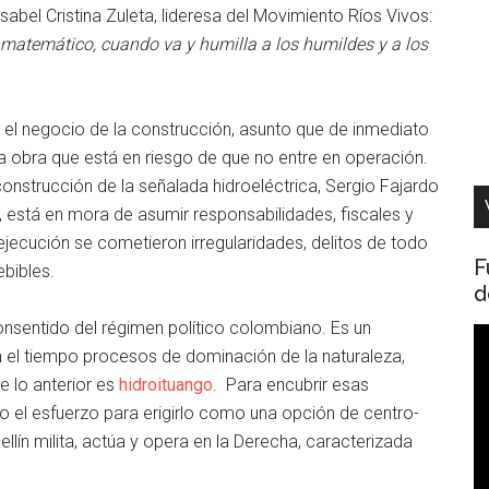
sabel Cristina Zuleta, lideresa del Movimiento Ríos Vivos:
matemático, cuando va y humilla a los humildes y a los
en el negocio de la construcción, asunto que de inmediato
a obra que está en riesgo de que no entre en operación.
onstrucción de la señalada hidroeléctrica, Sergio Fajardo
 está en mora de asumir responsabilidades, fiscales y
ejecución se cometieron irregularidades, delitos de todo
F
ebibles.
d
onsentido del régimen político colombiano. Es un
R
n el tiempo procesos de dominación de la naturaleza,
d
de lo anterior es
hidroituango
. Para encubrir esas
v
do el esfuerzo para erigirlo como una opción de centro-
lín milita, actúa y opera en la Derecha, caracterizada