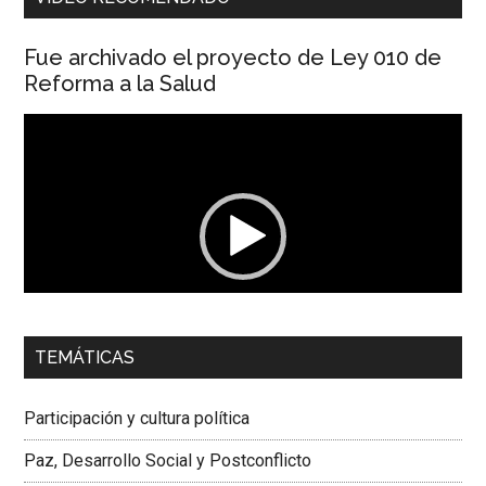
Fue archivado el proyecto de Ley 010 de
Reforma a la Salud
Reproductor
de
vídeo
00:00
01:04
TEMÁTICAS
Dra. Carolina Corcho Mejía,
Presidenta Corporación
Latinoamericana Sur, Vicepresidenta Federación Médica
Participación y cultura política
Colombiana
Paz, Desarrollo Social y Postconflicto