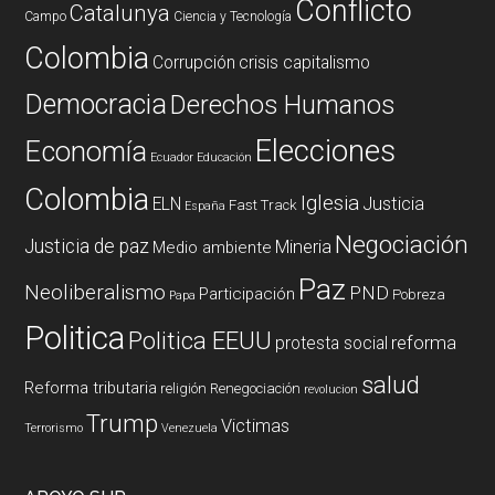
Conflicto
Catalunya
Campo
Ciencia y Tecnología
Colombia
Corrupción
crisis capitalismo
Democracia
Derechos Humanos
Elecciones
Economía
Ecuador
Educación
Colombia
Iglesia
ELN
Justicia
Fast Track
España
Negociación
Justicia de paz
Mineria
Medio ambiente
Paz
Neoliberalismo
PND
Participación
Pobreza
Papa
Politica
Politica EEUU
reforma
protesta social
salud
Reforma tributaria
religión
Renegociación
revolucion
Trump
Victimas
Terrorismo
Venezuela