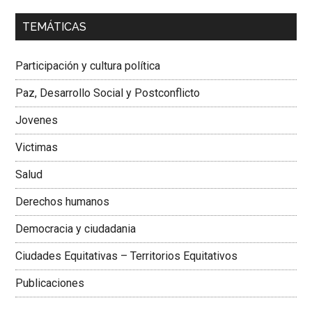
00:00
01:04
TEMÁTICAS
Dra. Carolina Corcho Mejía,
Presidenta Corporación
Latinoamericana Sur, Vicepresidenta Federación Médica
Participación y cultura política
Colombiana
Paz, Desarrollo Social y Postconflicto
Jovenes
Victimas
Salud
Derechos humanos
Democracia y ciudadania
Ciudades Equitativas – Territorios Equitativos
Publicaciones