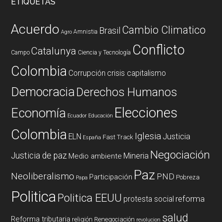
ETIQUETAS
Acuerdo
Cambio Climatico
Brasil
Amnistia
Agro
Conflicto
Catalunya
Campo
Ciencia y Tecnología
Colombia
Corrupción
crisis capitalismo
Democracia
Derechos Humanos
Elecciones
Economía
Ecuador
Educación
Colombia
Iglesia
ELN
Justicia
Fast Track
España
Negociación
Justicia de paz
Mineria
Medio ambiente
Paz
Neoliberalismo
PND
Participación
Pobreza
Papa
Politica
Politica EEUU
reforma
protesta social
salud
Reforma tributaria
religión
Renegociación
revolucion