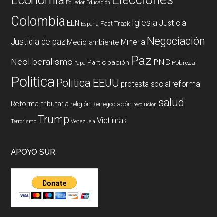
Ecuador
Educación
Colombia
Iglesia
ELN
Justicia
Fast Track
España
Negociación
Justicia de paz
Mineria
Medio ambiente
Paz
Neoliberalismo
PND
Participación
Pobreza
Papa
Politica
Politica EEUU
reforma
protesta social
salud
Reforma tributaria
religión
Renegociación
revolucion
Trump
Victimas
Terrorismo
Venezuela
APOYO SUR