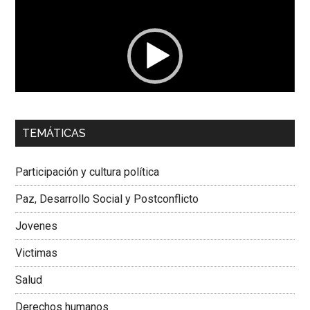
de
vídeo
00:00
01:04
TEMÁTICAS
Dra. Carolina Corcho Mejía,
Presidenta Corporación
Latinoamericana Sur, Vicepresidenta Federación Médica
Participación y cultura política
Colombiana
Paz, Desarrollo Social y Postconflicto
Jovenes
Victimas
Salud
Derechos humanos