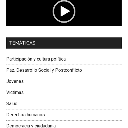
00:00
01:04
TEMÁTICAS
Dra. Carolina Corcho Mejía,
Presidenta Corporación
Latinoamericana Sur, Vicepresidenta Federación Médica
Participación y cultura política
Colombiana
Paz, Desarrollo Social y Postconflicto
Jovenes
Victimas
Salud
Derechos humanos
Democracia y ciudadania