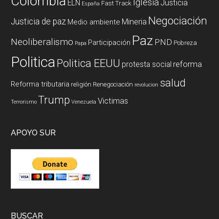
Colombia
Iglesia
ELN
Justicia
Fast Track
España
Negociación
Justicia de paz
Mineria
Medio ambiente
Paz
Neoliberalismo
PND
Participación
Pobreza
Papa
Politica
Politica EEUU
reforma
protesta social
salud
Reforma tributaria
religión
Renegociación
revolucion
Trump
Victimas
Terrorismo
Venezuela
APOYO SUR
BUSCAR