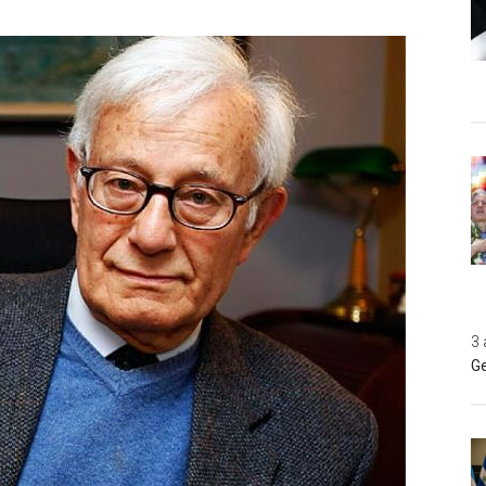
3 
Ge