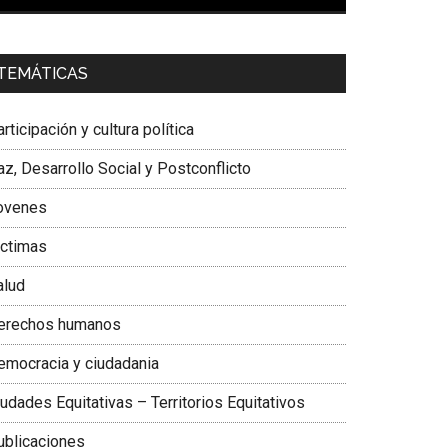
00:00
01:04
a. Carolina Corcho Mejía,
Presidenta Corporación
TEMÁTICAS
atinoamericana Sur, Vicepresidenta Federación
édica Colombiana
rticipación y cultura política
z, Desarrollo Social y Postconflicto
ovenes
ictimas
alud
erechos humanos
emocracia y ciudadania
udades Equitativas – Territorios Equitativos
ublicaciones