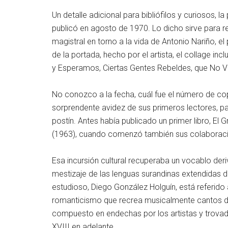
Un detalle adicional para bibliófilos y curiosos, 
publicó en agosto de 1970. Lo dicho sirve para r
magistral en torno a la vida de Antonio Nariño, e
de la portada, hecho por el artista, el collage in
y Esperamos, Ciertas Gentes Rebeldes, que No V
No conozco a la fecha, cuál fue el número de cop
sorprendente avidez de sus primeros lectores, par
postín. Antes había publicado un primer libro, El 
(1963), cuando comenzó también sus colaboracion
Esa incursión cultural recuperaba un vocablo deri
mestizaje de las lenguas surandinas extendidas 
estudioso, Diego González Holguín, está referido 
romanticismo que recrea musicalmente cantos d
compuesto en endechas por los artistas y trovado
XVIII en adelante.