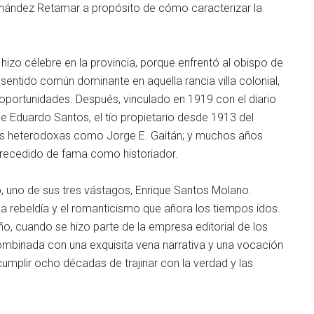
rnández Retamar a propósito de cómo caracterizar la
e hizo célebre en la provincia, porque enfrentó al obispo de
entido común dominante en aquella rancia villa colonial,
portunidades. Después, vinculado en 1919 con el diario
de Eduardo Santos, el tío propietario desde 1913 del
rales heterodoxas como Jorge E. Gaitán; y muchos años
 precedido de fama como historiador.
zo, uno de sus tres vástagos, Enrique Santos Molano.
la rebeldía y el romanticismo que añora los tiempos idos.
, cuando se hizo parte de la empresa editorial de los
combinada con una exquisita vena narrativa y una vocación
cumplir ocho décadas de trajinar con la verdad y las