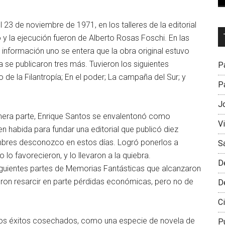
 23 de noviembre de 1971, en los talleres de la editorial
Dr
o y la ejecución fueron de Alberto Rosas Foschi. En las
L
s información uno se entera que la obra original estuvo
M
 se publicaron tres más. Tuvieron los siguientes
Pa
 de la Filantropía; En el poder; La campaña del Sur; y
Pa
J
rimera parte, Enrique Santos se envalentonó como
V
ien habida para fundar una editorial que publicó diez
mbres desconozco en estos días. Logró ponerlos a
S
 lo favorecieron, y lo llevaron a la quiebra.
D
iguientes partes de Memorias Fantásticas que alcanzaron
ieron resarcir en parte pérdidas económicas, pero no de
D
Ci
 los éxitos cosechados, como una especie de novela de
P