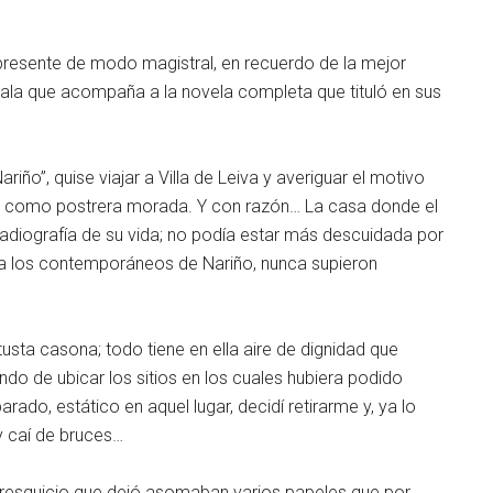
á presente de modo magistral, en recuerdo de la mejor
sala que acompaña a la novela completa que tituló en sus
riño”, quise viajar a Villa de Leiva y averiguar el motivo
ras como postrera morada. Y con razón… La casa donde el
 radiografía de su vida; no podía estar más descuidada por
s a los contemporáneos de Nariño, nunca supieron
usta casona; todo tiene en ella aire de dignidad que
ndo de ubicar los sitios en los cuales hubiera podido
do, estático en aquel lugar, decidí retirarme y, ya lo
y caí de bruces…
 el resquicio que dejó asomaban varios papeles que por