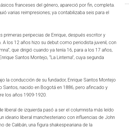
clásicos franceses del género, apareció por fin, completa.
uió varias reimpresiones; ya contabilizaba seis para el
s primeras peripecias de Enrique, después escritor y
ia. A los 12 años hizo su debut como periodista juvenil, con
umna”, que dirigió cuando ya tenía 16, para a los 17 años,
, Enrique Santos Montejo, “La Linterna”, cuya segunda
bajo la conducción de su fundador, Enrique Santos Montejo
o Santos, nacido en Bogotá en 1886, pero afincado y
tre los años 1909-1920.
de liberal de izquierda pasó a ser el columnista más leído
n ideario liberal manchesteriano con influencias de John
mo de Calibán, una figura shakespeariana de la