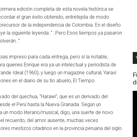
la primera edición completa de esta novela histórica se
ecordar el gran éxito obtenido, entretejida de modo
l precursor de la independencia de Colombia. En el diseño
cluye la siguiente leyenda: “…Pero Esos tiempos ya pasaron
olverán…”
ias impreso para cada entrega, pero sí la notable,
a quienes Enrique era ya un intelectual y periodista de
Grande Ideal (1960), y luego un magazine cultural, Yaraví
F
es en el diario de su tío abuelo, El Tiempo.
d
R
vado del quechua, “Harawi”, que es un derivado del
d
desde el Perú hasta la Nueva Granada. Según un
v
a un modo literario/musical, digo, una suerte de novo
el recuerdo, del amor ausente, muchas veces
res mestizos citadinos en la provincia peruana del siglo