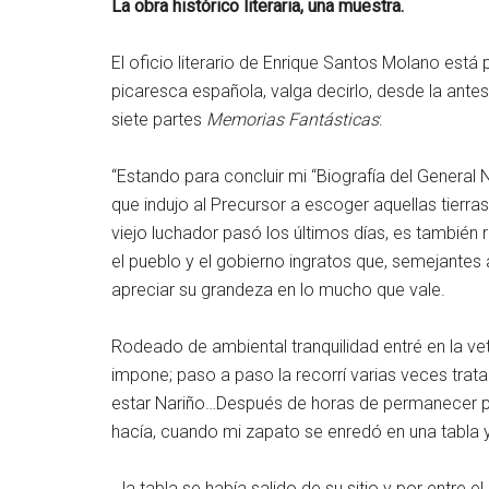
La obra histórico literaria, una muestra.
El oficio literario de Enrique Santos Molano est
picaresca española, valga decirlo, desde la ante
siete partes
Memorias Fantásticas
:
“Estando para concluir mi “Biografía del General Na
que indujo al Precursor a escoger aquellas tier
viejo luchador pasó los últimos días, es también
el pueblo y el gobierno ingratos que, semejante
apreciar su grandeza en lo mucho que vale.
Rodeado de ambiental tranquilidad entré en la vet
impone; paso a paso la recorrí varias veces trata
estar Nariño…Después de horas de permanecer para
hacía, cuando mi zapato se enredó en una tabla 
…la tabla se había salido de su sitio y por entre