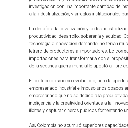
investigación con una importante cantidad de ins
a la industrialización, y arreglos institucionales p
La desaforada privatización y la desindustrializ
productividad, desarrollo, soberanía y equidad. 
tecnología e innovación demandó, no tenían muc
letrero de productores a importadores. Lo correcto
importaciones para transformarla con el propós
de la segunda guerra mundial le apostó al libre 
El proteccionismo no evolucionó, pero la apertura
empresariado industrial e impuso unos opacos arr
empresariado que no se dedicó a la productividad
inteligencia y la creatividad orientada a la innov
ilícitas y capturar dineros públicos fomentando un
Así, Colombia no acumuló superiores capacidades d