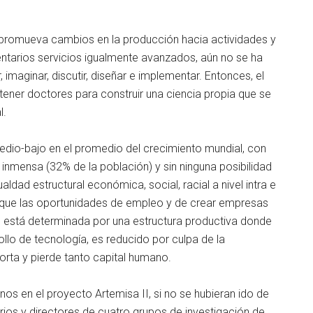
ue promueva cambios en la producción hacia actividades y
ntarios servicios igualmente avanzados, aún no se ha
 imaginar, discutir, diseñar e implementar. Entonces, el
tener doctores para construir una ciencia propia que se
l.
edio-bajo en el promedio del crecimiento mundial, con
 inmensa (32% de la población) y sin ninguna posibilidad
aldad estructural económica, social, racial a nivel intra e
 porque las oportunidades de empleo y de crear empresas
, está determinada por una estructura productiva donde
ollo de tecnología, es reducido por culpa de la
rta y pierde tanto capital humano.
os en el proyecto Artemisa II, si no se hubieran ido de
rios y directores de cuatro grupos de investigación de