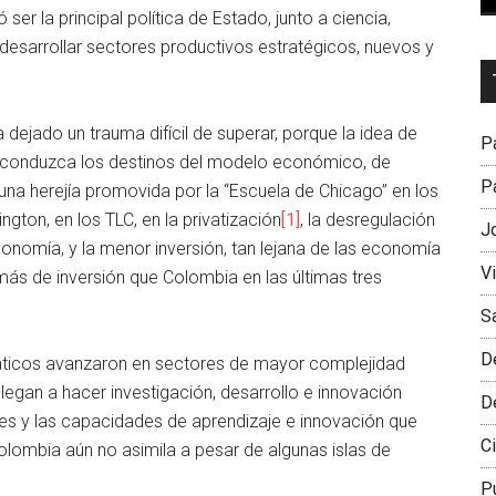
ó ser la principal política de Estado, junto a ciencia,
 desarrollar sectores productivos estratégicos, nuevos y
Dr
L
M
 dejado un trauma difícil de superar, porque la idea de
Pa
e conduzca los destinos del modelo económico, de
Pa
 una herejía promovida por la “Escuela de Chicago” en los
ton, en los TLC, en la privatización
[1]
, la desregulación
J
economía, y la menor inversión, tan lejana de las economía
V
más de inversión que Colombia en las últimas tres
S
D
siáticos avanzaron en sectores de mayor complejidad
legan a hacer investigación, desarrollo e innovación
D
des y las capacidades de aprendizaje e innovación que
Ci
olombia aún no asimila a pesar de algunas islas de
P