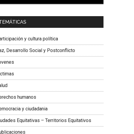
00:00
01:04
a. Carolina Corcho Mejía,
Presidenta Corporación
TEMÁTICAS
atinoamericana Sur, Vicepresidenta Federación
édica Colombiana
rticipación y cultura política
z, Desarrollo Social y Postconflicto
ovenes
ictimas
alud
erechos humanos
emocracia y ciudadania
udades Equitativas – Territorios Equitativos
ublicaciones