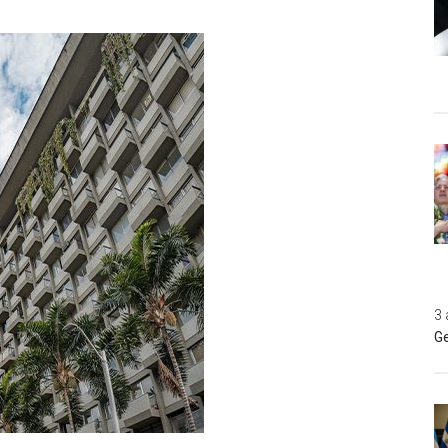
3 
Ge