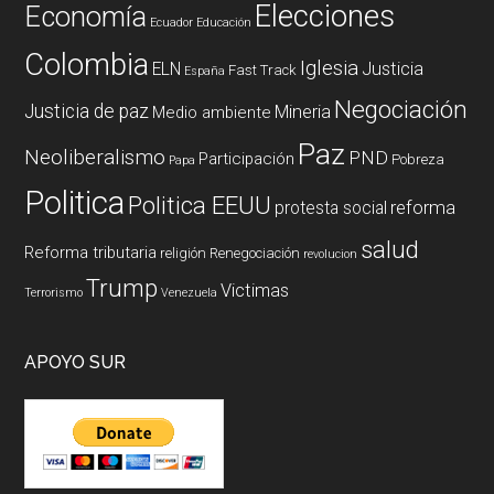
Elecciones
Economía
Ecuador
Educación
Colombia
Iglesia
ELN
Justicia
Fast Track
España
Negociación
Justicia de paz
Mineria
Medio ambiente
Paz
Neoliberalismo
PND
Participación
Pobreza
Papa
Politica
Politica EEUU
reforma
protesta social
salud
Reforma tributaria
religión
Renegociación
revolucion
Trump
Victimas
Terrorismo
Venezuela
APOYO SUR