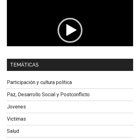
de
vídeo
00:00
01:04
TEMÁTICAS
Dra. Carolina Corcho Mejía,
Presidenta Corporación
Latinoamericana Sur, Vicepresidenta Federación Médica
Participación y cultura política
Colombiana
Paz, Desarrollo Social y Postconflicto
Jovenes
Victimas
Salud