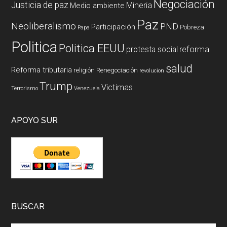
Negociación
Justicia de paz
Mineria
Medio ambiente
Paz
Neoliberalismo
PND
Participación
Pobreza
Papa
Politica
Politica EEUU
reforma
protesta social
salud
Reforma tributaria
religión
Renegociación
revolucion
Trump
Victimas
Terrorismo
Venezuela
APOYO SUR
BUSCAR