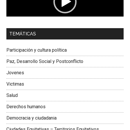
00:00
01:04
TEMÁTICAS
Dra. Carolina Corcho Mejía,
Presidenta Corporación
Latinoamericana Sur, Vicepresidenta Federación Médica
Participación y cultura política
Colombiana
Paz, Desarrollo Social y Postconflicto
Jovenes
Victimas
Salud
Derechos humanos
Democracia y ciudadania
Ciudades Equitativas – Territorios Equitativos