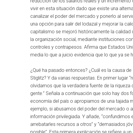
reducción de los salarios reales y un increment
vivir en esta situación dado que existe una altern
canalizar el poder del mercado y ponerlo al servi
una opción para salir del lodazal y mejorar la ca
capitalismo se mejoró históricamente la calidad d
la organización social, mediante instituciones 
controles y contrapesos. Afirma que Estados Un
media lo que a juicio evidencia que lo que ya se 
¿Qué ha pasado entonces? ¿Cuál es la causa de l
Stiglitz? Y da varias respuestas. En primer lugar 
olvidamos que la verdadera fuente de la riqueza d
gente.” Señala a continuación que solo hay dos f
economía del país o apropiarnos de una tajada m
ejemplo, si abusamos del poder del mercado o 
información privilegiada. Y añade, “confundimos 
arrebatarles recursos a otros” y “demasiados jóv
posible”. Esta primera explicación se refiere a u