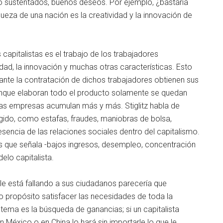
o sustentados, buenos deseos. Por ejemplo, ¿bastaría
ueza de una nación es la creatividad y la innovación de
capitalistas es el trabajo de los trabajadores
idad, la innovación y muchas otras características. Esto
iante la contratación de dichos trabajadores obtienen sus
aunque elaboran todo el producto solamente se quedan
 las empresas acumulan más y más. Stiglitz habla de
gido, como estafas, fraudes, maniobras de bolsa,
sencia de las relaciones sociales dentro del capitalismo.
s que señala -bajos ingresos, desempleo, concentración
elo capitalista.
e está fallando a sus ciudadanos parecería que
o propósito satisfacer las necesidades de toda la
stema es la búsqueda de ganancias; si un capitalista
éxico o en China lo hará sin importarle lo que le