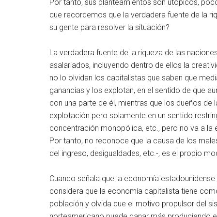
Por tanto, sus planteamientos son utópicos, poc
que recordemos que la verdadera fuente de la riq
su gente para resolver la situación?
La verdadera fuente de la riqueza de las naciones 
asalariados, incluyendo dentro de ellos la creativ
no lo olvidan los capitalistas que saben que med
ganancias y los explotan, en el sentido de que 
con una parte de él, mientras que los dueños de
explotación pero solamente en un sentido restrin
concentración monopólica, etc., pero no va a la e
Por tanto, no reconoce que la causa de los male
del ingreso, desigualdades, etc.-, es el propio mod
Cuando señala que la economía estadounidense l
considera que la economía capitalista tiene com
población y olvida que el motivo propulsor del si
norteamericano puede ganar más produciendo en M