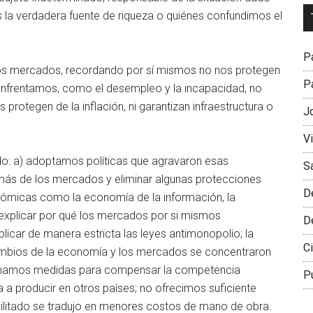
Dr
la verdadera fuente de riqueza o quiénes confundimos el
L
M
Pa
los mercados, recordando por sí mismos no nos protegen
Pa
enfrentamos, como el desempleo y la incapacidad, no
rotegen de la inflación, ni garantizan infraestructura o
J
V
stado: a) adoptamos políticas que agravaron esas
S
más de los mercados y eliminar algunas protecciones
D
nómicas como la economía de la información, la
 explicar por qué los mercados por si mismos
D
licar de manera estricta las leyes antimonopolio; la
Ci
ambios de la economía y los mercados se concentraron
tomamos medidas para compensar la competencia
P
ia a producir en otros países; no ofrecimos suficiente
bilitado se tradujo en menores costos de mano de obra.