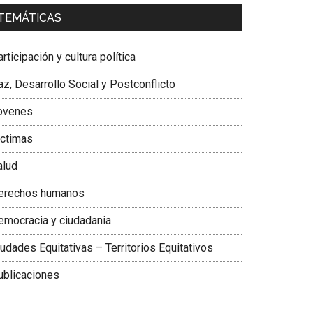
a. Carolina Corcho Mejía,
Presidenta Corporación
TEMÁTICAS
atinoamericana Sur, Vicepresidenta Federación
édica Colombiana
rticipación y cultura política
z, Desarrollo Social y Postconflicto
ovenes
ictimas
alud
erechos humanos
emocracia y ciudadania
udades Equitativas – Territorios Equitativos
ublicaciones