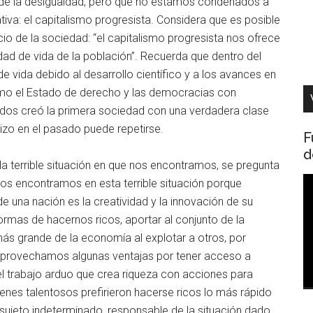
o de la desigualdad, pero que no estamos condenados a
ativa: el capitalismo progresista. Considera que es posible
cio de la sociedad: “el capitalismo progresista nos ofrece
lidad de vida de la población”. Recuerda que dentro del
e vida debido al desarrollo científico y a los avances en
como el Estado de derecho y las democracias con
idos creó la primera sociedad con una verdadera clase
hizo en el pasado puede repetirse.
F
d
a terrible situación en que nos encontramos, se pregunta
R
“nos encontramos en esta terrible situación porque
d
e una nación es la creatividad y la innovación de su
v
ormas de hacernos ricos, aportar al conjunto de la
ás grande de la economía al explotar a otros, por
aprovechamos algunas ventajas por tener acceso a
el trabajo arduo que crea riqueza con acciones para
enes talentosos prefirieron hacerse ricos lo más rápido
n sujeto indeterminado, responsable de la situación dado