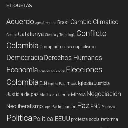
ETIQUETAS
Acuerdo
Cambio Climatico
Brasil
Amnistia
Agro
Conflicto
Catalunya
Campo
Ciencia y Tecnología
Colombia
Corrupción
crisis capitalismo
Democracia
Derechos Humanos
Elecciones
Economía
Ecuador
Educación
Colombia
Iglesia
ELN
Justicia
Fast Track
España
Negociación
Justicia de paz
Mineria
Medio ambiente
Paz
Neoliberalismo
PND
Participación
Pobreza
Papa
Politica
Politica EEUU
reforma
protesta social