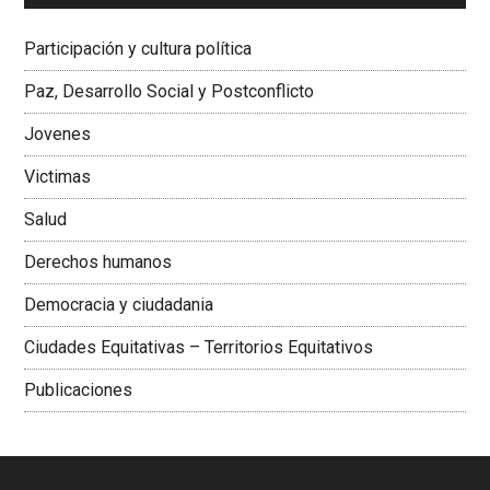
Dra. Carolina Corcho Mejía,
Presidenta Corporación
Latinoamericana Sur, Vicepresidenta Federación Médica
Participación y cultura política
Colombiana
Paz, Desarrollo Social y Postconflicto
Jovenes
Victimas
Salud
Derechos humanos
Democracia y ciudadania
Ciudades Equitativas – Territorios Equitativos
Publicaciones