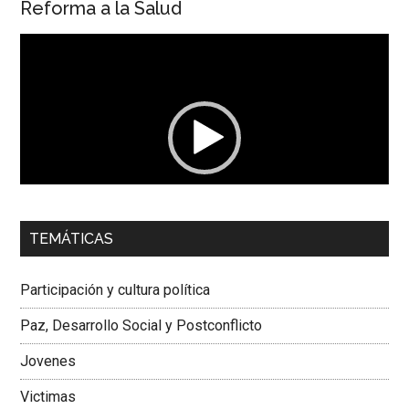
Reforma a la Salud
Reproductor
de
vídeo
00:00
01:04
TEMÁTICAS
Dra. Carolina Corcho Mejía,
Presidenta Corporación
Latinoamericana Sur, Vicepresidenta Federación Médica
Participación y cultura política
Colombiana
Paz, Desarrollo Social y Postconflicto
Jovenes
Victimas