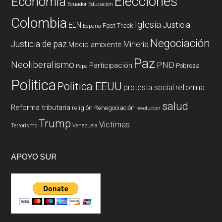
Elecciones
Economía
Ecuador
Educación
Colombia
Iglesia
ELN
Justicia
Fast Track
España
Negociación
Justicia de paz
Mineria
Medio ambiente
Paz
Neoliberalismo
PND
Participación
Pobreza
Papa
Politica
Politica EEUU
reforma
protesta social
salud
Reforma tributaria
religión
Renegociación
revolucion
Trump
Victimas
Terrorismo
Venezuela
APOYO SUR