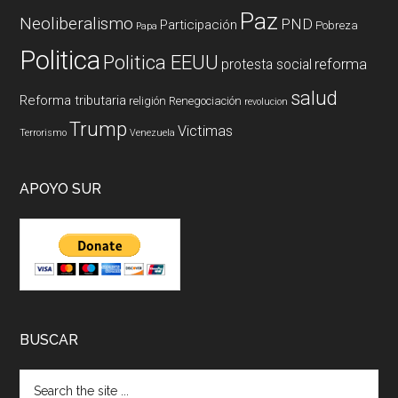
Paz
Neoliberalismo
PND
Participación
Pobreza
Papa
Politica
Politica EEUU
reforma
protesta social
salud
Reforma tributaria
religión
Renegociación
revolucion
Trump
Victimas
Terrorismo
Venezuela
APOYO SUR
BUSCAR