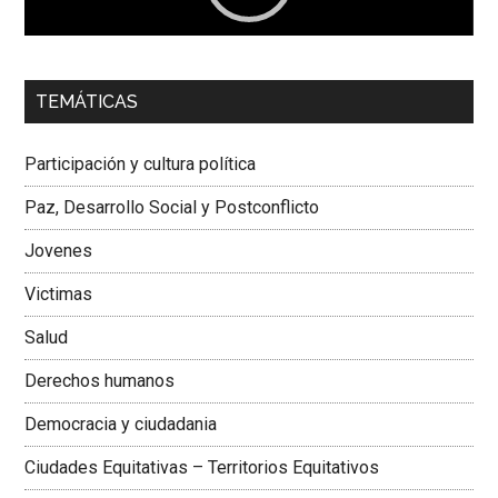
00:00
01:04
TEMÁTICAS
Dra. Carolina Corcho Mejía,
Presidenta Corporación
Latinoamericana Sur, Vicepresidenta Federación Médica
Participación y cultura política
Colombiana
Paz, Desarrollo Social y Postconflicto
Jovenes
Victimas
Salud
Derechos humanos
Democracia y ciudadania
Ciudades Equitativas – Territorios Equitativos