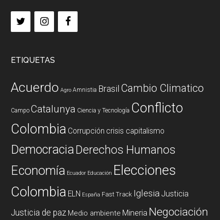
ETIQUETAS
Acuerdo
Cambio Climatico
Brasil
Amnistia
Agro
Conflicto
Catalunya
Campo
Ciencia y Tecnología
Colombia
Corrupción
crisis capitalismo
Democracia
Derechos Humanos
Elecciones
Economía
Ecuador
Educación
Colombia
Iglesia
ELN
Justicia
Fast Track
España
Negociación
Justicia de paz
Mineria
Medio ambiente