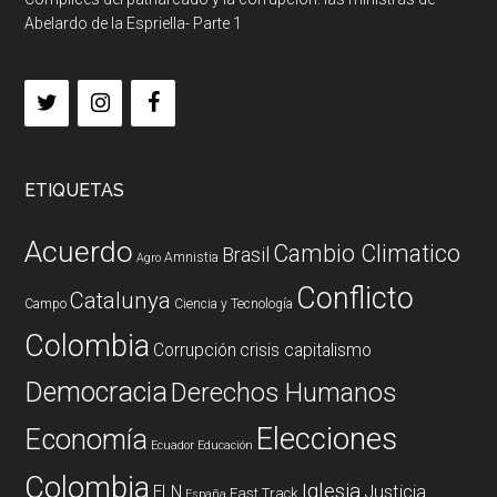
Abelardo de la Espriella- Parte 1
ETIQUETAS
Acuerdo
Cambio Climatico
Brasil
Amnistia
Agro
Conflicto
Catalunya
Campo
Ciencia y Tecnología
Colombia
Corrupción
crisis capitalismo
Democracia
Derechos Humanos
Elecciones
Economía
Ecuador
Educación
Colombia
Iglesia
ELN
Justicia
Fast Track
España