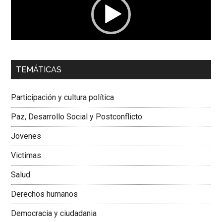
00:00
01:04
TEMÁTICAS
Dra. Carolina Corcho Mejía,
Presidenta Corporación
Latinoamericana Sur, Vicepresidenta Federación Médica
Participación y cultura política
Colombiana
Paz, Desarrollo Social y Postconflicto
Jovenes
Victimas
Salud
Derechos humanos
Democracia y ciudadania