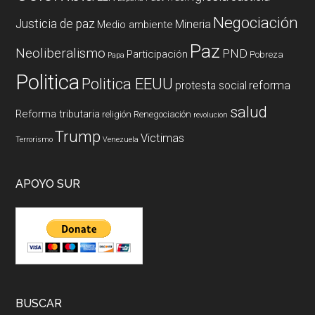
Negociación
Justicia de paz
Mineria
Medio ambiente
Paz
Neoliberalismo
PND
Participación
Pobreza
Papa
Politica
Politica EEUU
reforma
protesta social
salud
Reforma tributaria
religión
Renegociación
revolucion
Trump
Victimas
Terrorismo
Venezuela
APOYO SUR
BUSCAR