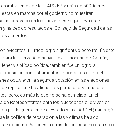
excombatientes de las FARC-EP y más de 500 líderes
s puestas en marcha por el gobierno no muestran
n se ha agravado en los nueve meses que lleva este
n y ha pedido resultados el Consejo de Seguridad de las
 los acuerdos.
n evidentes. El único logro significativo pero insuficiente
a para la Fuerza Alternativa Revolucionaria del Común,
ner visibilidad política, también fue un logro la
la oposición con instrumentos importantes como el
enes obtuvieron la segunda votación en las elecciones
 de réplica que hoy tienen los partidos declarados en
tes, pero, es más lo que no se ha cumplido. En el
ra de Representantes para los ciudadanos que viven en
s por le guerra entre el Estado y las FARC-EP, naufragó
se la política de reparación a las víctimas ha sido
este gobierno. Así pues la crisis del proceso no está solo