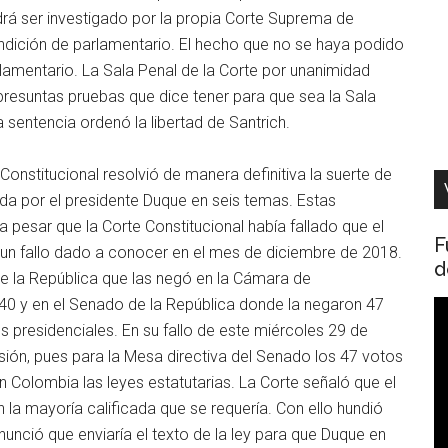
drá ser investigado por la propia Corte Suprema de
condición de parlamentario. El hecho que no se haya podido
lamentario. La Sala Penal de la Corte por unanimidad
s presuntas pruebas que dice tener para que sea la Sala
 sentencia ordenó la libertad de Santrich.
Constitucional resolvió de manera definitiva la suerte de
ada por el presidente Duque en seis temas. Estas
 pesar que la Corte Constitucional había fallado que el
F
 un fallo dado a conocer en el mes de diciembre de 2018.
d
de la República que las negó en la Cámara de
40 y en el Senado de la República donde la negaron 47
R
 presidenciales. En su fallo de este miércoles 29 de
d
isión, pues para la Mesa directiva del Senado los 47 votos
v
n Colombia las leyes estatutarias. La Corte señaló que el
 la mayoría calificada que se requería. Con ello hundió
nunció que enviaría el texto de la ley para que Duque en