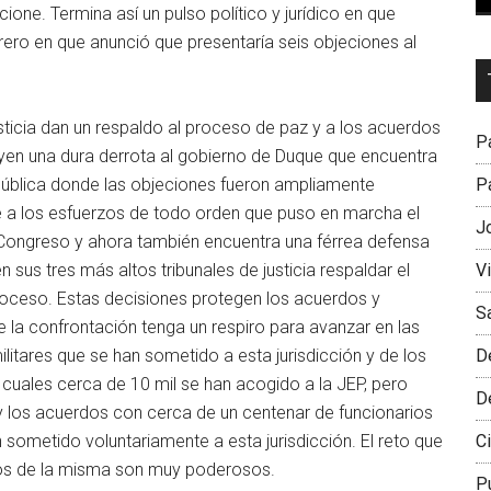
ione. Termina así un pulso político y jurídico en que
ero en que anunció que presentaría seis objeciones al
Dr
L
M
justicia dan un respaldo al proceso de paz y a los acuerdos
Pa
tuyen una dura derrota al gobierno de Duque que encuentra
Pa
pública donde las objeciones fueron ampliamente
e a los esfuerzos de todo orden que puso en marcha el
J
 Congreso y ahora también encuentra una férrea defensa
V
n sus tres más altos tribunales de justicia respaldar el
roceso. Estas decisiones protegen los acuerdos y
S
e la confrontación tenga un respiro para avanzar en las
D
ilitares que se han sometido a esta jurisdicción y de los
s cuales cerca de 10 mil se han acogido a la JEP, pero
D
y los acuerdos con cerca de un centenar de funcionarios
Ci
 sometido voluntariamente a esta jurisdicción. El reto que
gos de la misma son muy poderosos.
P