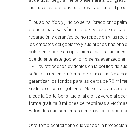
acuerdos. Seguramente presentara al Congreso 
instituciones creadas para llevar adelante el pro
El pulso político y jurídico se ha librado principal
creadas para satisfacer los derechos de cerca de
reparación y garantías de no repetición y las reci
los embates del gobierno y sus aliados nacionales
solamente por esta oposición a las instituciones d
que durante este gobierno no se ha avanzado en c
EP. Hay retrocesos evidentes en la política de sust
señaló un reciente informe del diario The New Y
garantizan los fondos para las cerca de 70 mil fa
sustitución con el gobierno. No se ha avanzado 
a que la Corte Constitucional dio luz verde al de
forma gratuita 3 millones de hectáreas a víctima
Estos dos que son temas centrales de lo acordado
Otro tema central tiene que ver con la protección