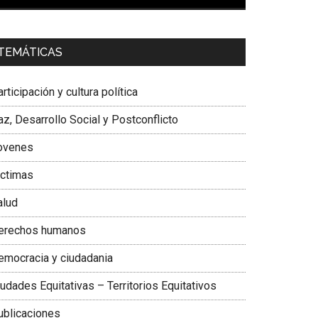
00:00
01:04
a. Carolina Corcho Mejía,
Presidenta Corporación
TEMÁTICAS
atinoamericana Sur, Vicepresidenta Federación
édica Colombiana
rticipación y cultura política
z, Desarrollo Social y Postconflicto
ovenes
ictimas
alud
erechos humanos
emocracia y ciudadania
udades Equitativas – Territorios Equitativos
ublicaciones