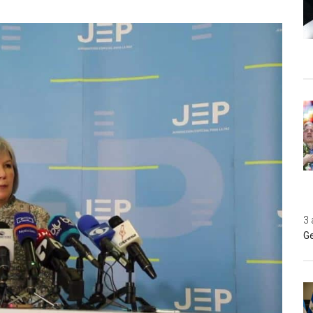
3 
Ge