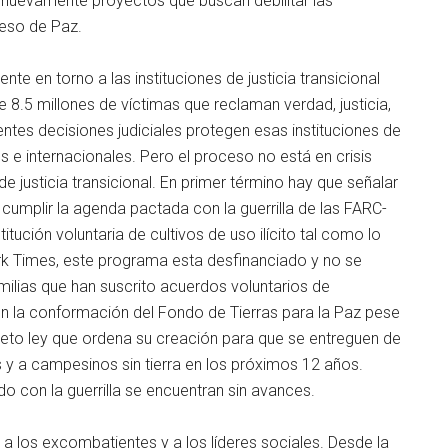
nuevamente proyectos que buscan debilitar las
ceso de Paz.
mente en torno a las instituciones de justicia transicional
 8.5 millones de víctimas que reclaman verdad, justicia,
entes decisiones judiciales protegen esas instituciones de
 e internacionales. Pero el proceso no está en crisis
e justicia transicional. En primer término hay que señalar
umplir la agenda pactada con la guerrilla de las FARC-
itución voluntaria de cultivos de uso ilícito tal como lo
ork Times, este programa esta desfinanciado y no se
milias que han suscrito acuerdos voluntarios de
en la conformación del Fondo de Tierras para la Paz pese
creto ley que ordena su creación para que se entreguen de
s y a campesinos sin tierra en los próximos 12 años.
 con la guerrilla se encuentran sin avances.
 a los excombatientes y a los líderes sociales. Desde la