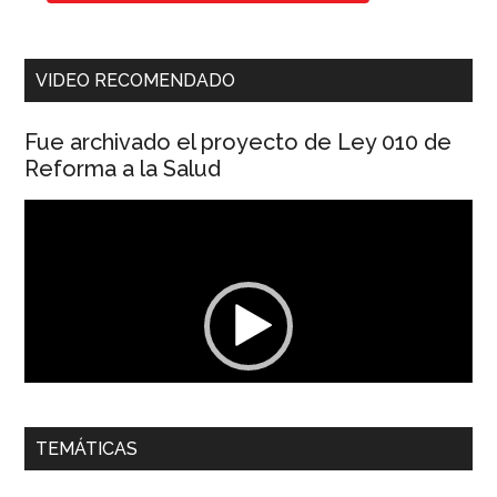
VIDEO RECOMENDADO
Fue archivado el proyecto de Ley 010 de
Reforma a la Salud
Reproductor
de
vídeo
00:00
01:04
TEMÁTICAS
Dra. Carolina Corcho Mejía,
Presidenta Corporación
Latinoamericana Sur, Vicepresidenta Federación Médica