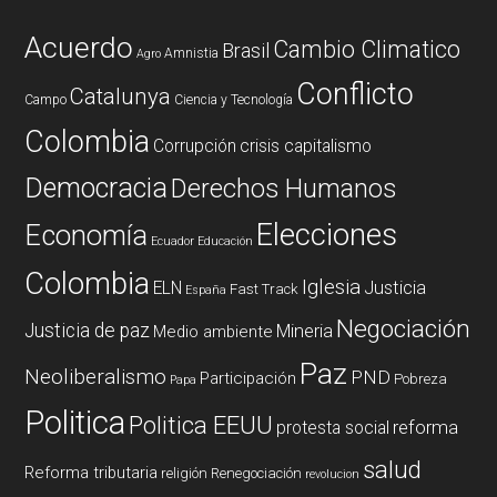
Acuerdo
Cambio Climatico
Brasil
Amnistia
Agro
Conflicto
Catalunya
Campo
Ciencia y Tecnología
Colombia
Corrupción
crisis capitalismo
Democracia
Derechos Humanos
Elecciones
Economía
Ecuador
Educación
Colombia
Iglesia
ELN
Justicia
Fast Track
España
Negociación
Justicia de paz
Mineria
Medio ambiente
Paz
Neoliberalismo
PND
Participación
Pobreza
Papa
Politica
Politica EEUU
reforma
protesta social
salud
Reforma tributaria
religión
Renegociación
revolucion