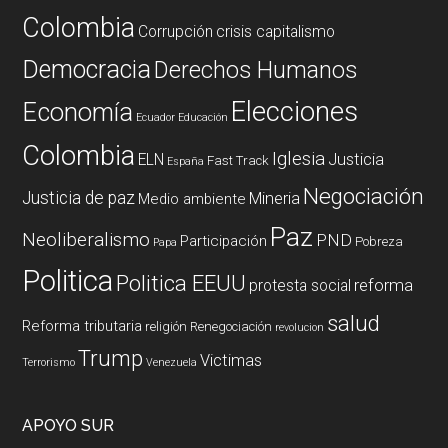
Colombia
Corrupción
crisis capitalismo
Democracia
Derechos Humanos
Elecciones
Economía
Ecuador
Educación
Colombia
Iglesia
ELN
Justicia
Fast Track
España
Negociación
Justicia de paz
Mineria
Medio ambiente
Paz
Neoliberalismo
PND
Participación
Pobreza
Papa
Politica
Politica EEUU
reforma
protesta social
salud
Reforma tributaria
religión
Renegociación
revolucion
Trump
Victimas
Terrorismo
Venezuela
APOYO SUR