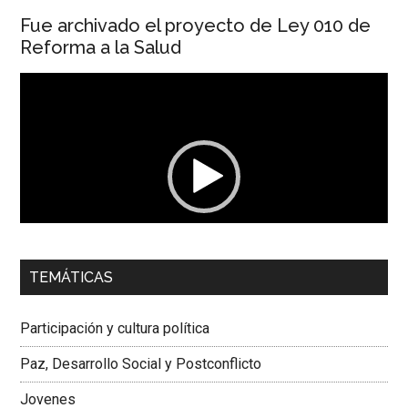
Fue archivado el proyecto de Ley 010 de
Reforma a la Salud
Reproductor
de
vídeo
00:00
01:04
TEMÁTICAS
Dra. Carolina Corcho Mejía,
Presidenta Corporación
Latinoamericana Sur, Vicepresidenta Federación Médica
Participación y cultura política
Colombiana
Paz, Desarrollo Social y Postconflicto
Jovenes