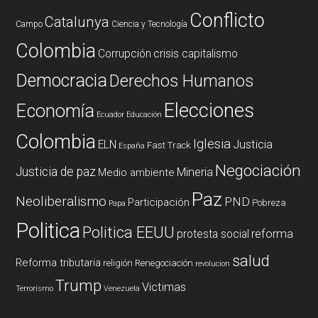
Conflicto
Catalunya
Campo
Ciencia y Tecnología
Colombia
Corrupción
crisis capitalismo
Democracia
Derechos Humanos
Elecciones
Economía
Ecuador
Educación
Colombia
Iglesia
ELN
Justicia
Fast Track
España
Negociación
Justicia de paz
Mineria
Medio ambiente
Paz
Neoliberalismo
PND
Participación
Pobreza
Papa
Politica
Politica EEUU
reforma
protesta social
salud
Reforma tributaria
religión
Renegociación
revolucion
Trump
Victimas
Terrorismo
Venezuela