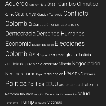
Acuerdo
Cambio Climatico
Brasil
Amnistia
Agro
Conflicto
Catalunya
Campo
Ciencia y Tecnología
Colombia
Corrupción
crisis capitalismo
Democracia
Derechos Humanos
Elecciones
Economía
Ecuador
Educación
Colombia
Iglesia
ELN
Justicia
Fast Track
España
Negociación
Justicia de paz
Mineria
Medio ambiente
Paz
Neoliberalismo
PND
Participación
Pobreza
Papa
Politica
Politica EEUU
reforma
protesta social
salud
Reforma tributaria
religión
Renegociación
revolucion
Trump
Victimas
Terrorismo
Venezuela