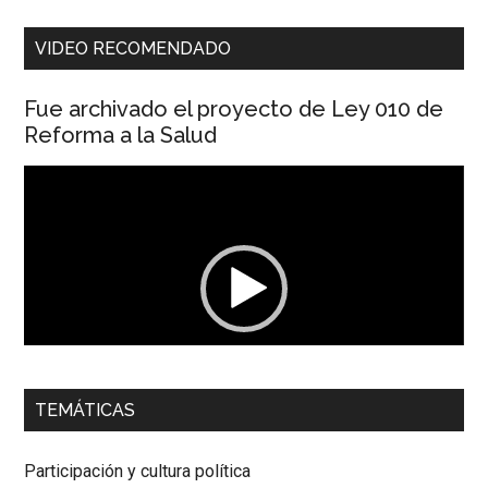
VIDEO RECOMENDADO
Fue archivado el proyecto de Ley 010 de
Reforma a la Salud
Reproductor
de
vídeo
00:00
01:04
TEMÁTICAS
Dra. Carolina Corcho Mejía,
Presidenta Corporación
Latinoamericana Sur, Vicepresidenta Federación Médica
Participación y cultura política
Colombiana