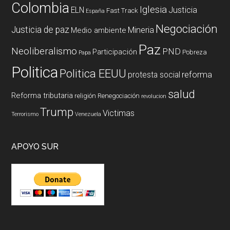
Colombia
Iglesia
ELN
Justicia
Fast Track
España
Negociación
Justicia de paz
Mineria
Medio ambiente
Paz
Neoliberalismo
PND
Participación
Pobreza
Papa
Politica
Politica EEUU
reforma
protesta social
salud
Reforma tributaria
religión
Renegociación
revolucion
Trump
Victimas
Terrorismo
Venezuela
APOYO SUR