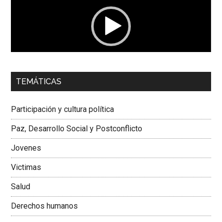
vídeo
00:00
01:04
TEMÁTICAS
Dra. Carolina Corcho Mejía,
Presidenta Corporación
Latinoamericana Sur, Vicepresidenta Federación Médica
Participación y cultura política
Colombiana
Paz, Desarrollo Social y Postconflicto
Jovenes
Victimas
Salud
Derechos humanos