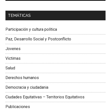
00:00
01:04
TEMÁTICAS
Dra. Carolina Corcho Mejía,
Presidenta Corporación
Latinoamericana Sur, Vicepresidenta Federación Médica
Participación y cultura política
Colombiana
Paz, Desarrollo Social y Postconflicto
Jovenes
Victimas
Salud
Derechos humanos
Democracia y ciudadania
Ciudades Equitativas – Territorios Equitativos
Publicaciones