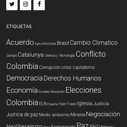
ETIQUETAS
Acuerdo
Cambio Climatico
Brasil
Amnistia
Agro
Conflicto
Catalunya
Campo
Ciencia y Tecnología
Colombia
Corrupción
crisis capitalismo
Democracia
Derechos Humanos
Elecciones
Economía
Ecuador
Educación
Colombia
Iglesia
ELN
Justicia
Fast Track
España
Negociación
Justicia de paz
Mineria
Medio ambiente
Paz
Neoliberalismo
PND
Participación
Pobreza