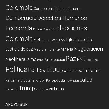
Colombia
Corrupción
crisis capitalismo
Democracia
Derechos Humanos
Elecciones
Economía
Ecuador
Educación
Colombia
Iglesia
ELN
Justicia
Fast Track
España
Negociación
Justicia de paz
Mineria
Medio ambiente
Paz
Neoliberalismo
PND
Participación
Pobreza
Papa
Politica
Politica EEUU
reforma
protesta social
salud
Reforma tributaria
religión
Renegociación
revolucion
Trump
Victimas
Terrorismo
Venezuela
APOYO SUR