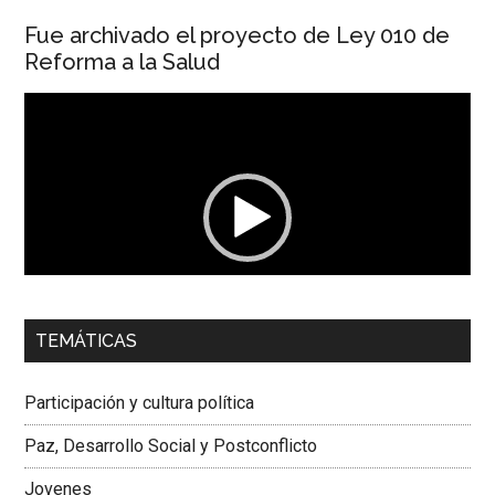
Fue archivado el proyecto de Ley 010 de
Reforma a la Salud
Reproductor
de
vídeo
00:00
01:04
TEMÁTICAS
Dra. Carolina Corcho Mejía,
Presidenta Corporación
Latinoamericana Sur, Vicepresidenta Federación Médica
Participación y cultura política
Colombiana
Paz, Desarrollo Social y Postconflicto
Jovenes