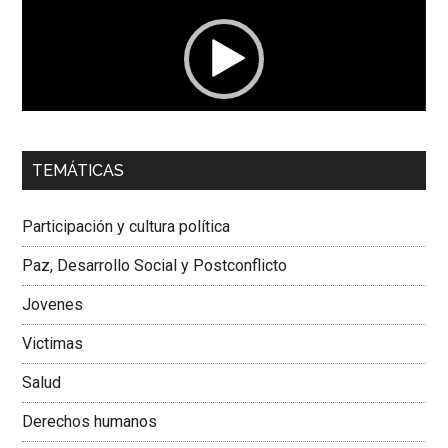
vídeo
00:00
01:04
TEMÁTICAS
Dra. Carolina Corcho Mejía,
Presidenta Corporación
Latinoamericana Sur, Vicepresidenta Federación Médica
Participación y cultura política
Colombiana
Paz, Desarrollo Social y Postconflicto
Jovenes
Victimas
Salud
Derechos humanos