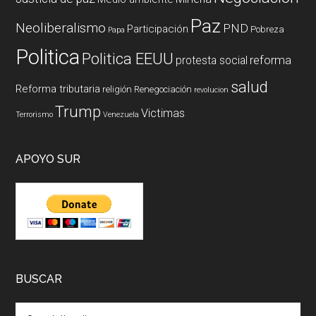
Paz
Neoliberalismo
PND
Participación
Pobreza
Papa
Politica
Politica EEUU
reforma
protesta social
salud
Reforma tributaria
religión
Renegociación
revolucion
Trump
Victimas
Terrorismo
Venezuela
APOYO SUR
BUSCAR