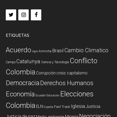
ETIQUETAS
Acuerdo
Cambio Climatico
Brasil
Amnistia
Agro
Conflicto
Catalunya
Campo
Ciencia y Tecnología
Colombia
Corrupción
crisis capitalismo
Democracia
Derechos Humanos
Elecciones
Economía
Ecuador
Educación
Colombia
Iglesia
ELN
Justicia
Fast Track
España
Negociación
Justicia de paz
Mineria
Medio ambiente