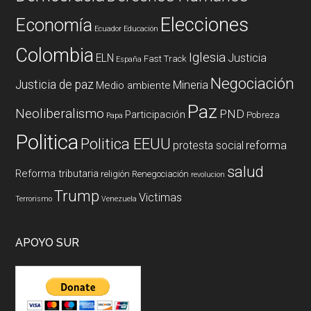
Elecciones
Economía
Ecuador
Educación
Colombia
Iglesia
ELN
Justicia
Fast Track
España
Negociación
Justicia de paz
Mineria
Medio ambiente
Paz
Neoliberalismo
PND
Participación
Pobreza
Papa
Politica
Politica EEUU
reforma
protesta social
salud
Reforma tributaria
religión
Renegociación
revolucion
Trump
Victimas
Terrorismo
Venezuela
APOYO SUR