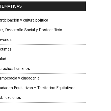
a. Carolina Corcho Mejía,
Presidenta Corporación
TEMÁTICAS
atinoamericana Sur, Vicepresidenta Federación
édica Colombiana
rticipación y cultura política
z, Desarrollo Social y Postconflicto
ovenes
ictimas
alud
erechos humanos
emocracia y ciudadania
udades Equitativas – Territorios Equitativos
ublicaciones