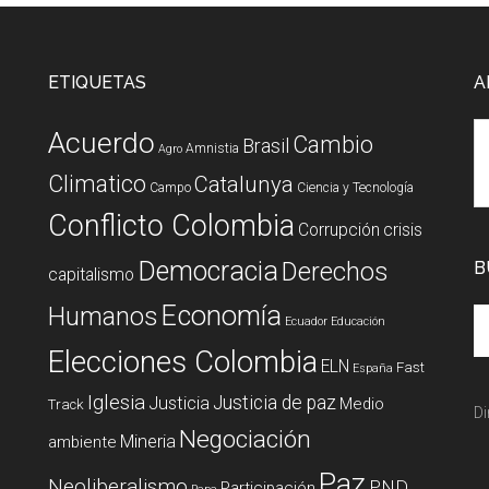
ETIQUETAS
A
Acuerdo
Cambio
Brasil
Amnistia
Agro
Climatico
Catalunya
Campo
Ciencia y Tecnología
Conflicto Colombia
Corrupción
crisis
Democracia
Derechos
B
capitalismo
Economía
Humanos
Ecuador
Educación
Elecciones Colombia
ELN
Fast
España
Iglesia
Justicia de paz
Justicia
Medio
Track
Di
Negociación
Mineria
ambiente
Paz
Neoliberalismo
PND
Participación