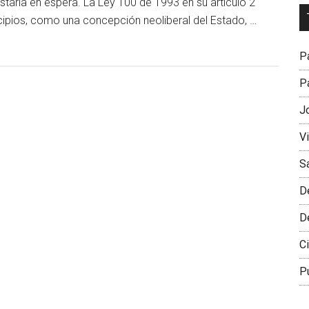
taría en espera. La Ley 100 de 1993 en su artículo 2
Dr
cipios, como una concepción neoliberal del Estado, …
L
M
Pa
Pa
J
V
S
D
D
Ci
P