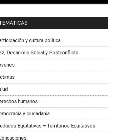
00:00
01:04
a. Carolina Corcho Mejía,
Presidenta Corporación
TEMÁTICAS
atinoamericana Sur, Vicepresidenta Federación
édica Colombiana
rticipación y cultura política
z, Desarrollo Social y Postconflicto
ovenes
ictimas
alud
erechos humanos
emocracia y ciudadania
udades Equitativas – Territorios Equitativos
ublicaciones