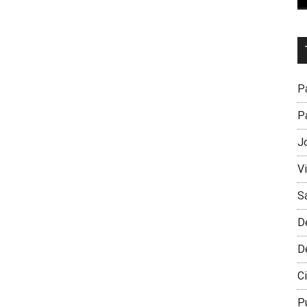
Dr
L
M
Pa
Pa
J
V
S
D
D
Ci
P