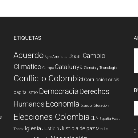
ETIQUETAS
A
Acuerdo
Cambio
Brasil
Amnistia
Agro
Climatico
Catalunya
Campo
Ciencia y Tecnología
Conflicto Colombia
Corrupción
crisis
Democracia
Derechos
B
capitalismo
Economía
Humanos
Ecuador
Educación
Elecciones Colombia
s
ELN
Fast
España
Iglesia
Justicia de paz
Justicia
Medio
Track
Di