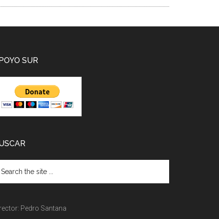
POYO SUR
USCAR
rector: Pedro Santana