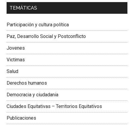
00:00
01:04
TEMÁTICAS
Dra. Carolina Corcho Mejía,
Presidenta Corporación
Latinoamericana Sur, Vicepresidenta Federación Médica
Participación y cultura política
Colombiana
Paz, Desarrollo Social y Postconflicto
Jovenes
Victimas
Salud
Derechos humanos
Democracia y ciudadania
Ciudades Equitativas – Territorios Equitativos
Publicaciones