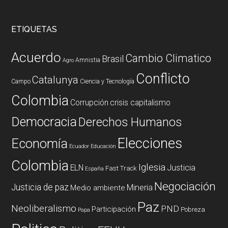
ETIQUETAS
Acuerdo
Cambio Climatico
Brasil
Amnistia
Agro
Conflicto
Catalunya
Campo
Ciencia y Tecnología
Colombia
Corrupción
crisis capitalismo
Democracia
Derechos Humanos
Elecciones
Economía
Ecuador
Educación
Colombia
Iglesia
ELN
Justicia
Fast Track
España
Negociación
Justicia de paz
Mineria
Medio ambiente
Paz
Neoliberalismo
PND
Participación
Pobreza
Papa