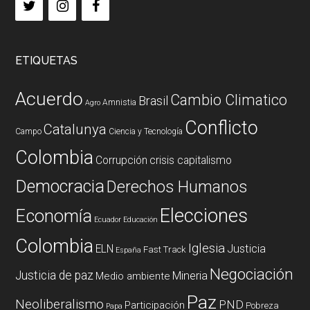
ETIQUETAS
Acuerdo
Cambio Climatico
Brasil
Amnistia
Agro
Conflicto
Catalunya
Campo
Ciencia y Tecnología
Colombia
Corrupción
crisis capitalismo
Democracia
Derechos Humanos
Elecciones
Economía
Ecuador
Educación
Colombia
Iglesia
ELN
Justicia
Fast Track
España
Negociación
Justicia de paz
Mineria
Medio ambiente
Paz
Neoliberalismo
PND
Participación
Pobreza
Papa