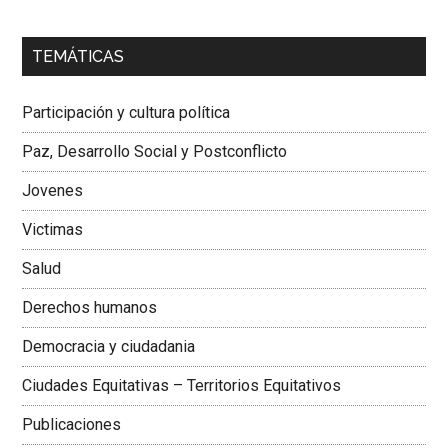
00:00
01:04
TEMÁTICAS
Dra. Carolina Corcho Mejía,
Presidenta Corporación
Latinoamericana Sur, Vicepresidenta Federación Médica
Participación y cultura política
Colombiana
Paz, Desarrollo Social y Postconflicto
Jovenes
Victimas
Salud
Derechos humanos
Democracia y ciudadania
Ciudades Equitativas – Territorios Equitativos
Publicaciones