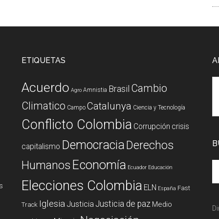
ETIQUETAS
A
Acuerdo
Cambio
Brasil
Amnistia
Agro
Climatico
Catalunya
Campo
Ciencia y Tecnología
Conflicto Colombia
Corrupción
crisis
Democracia
Derechos
B
capitalismo
Economía
Humanos
Ecuador
Educación
Elecciones Colombia
s
ELN
Fast
España
Iglesia
Justicia de paz
Justicia
Medio
Track
Di