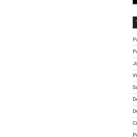
Dr
L
M
Pa
Pa
J
V
S
D
D
Ci
P