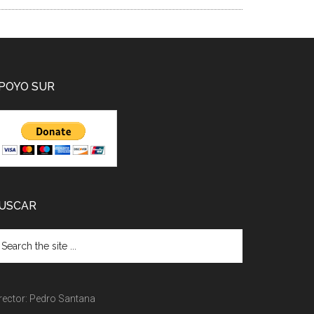
POYO SUR
USCAR
rector: Pedro Santana