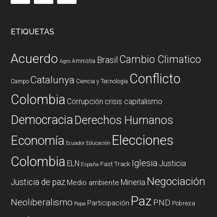
ETIQUETAS
Acuerdo
Cambio Climatico
Brasil
Amnistia
Agro
Conflicto
Catalunya
Campo
Ciencia y Tecnología
Colombia
Corrupción
crisis capitalismo
Democracia
Derechos Humanos
Elecciones
Economía
Ecuador
Educación
Colombia
Iglesia
ELN
Justicia
Fast Track
España
Negociación
Justicia de paz
Mineria
Medio ambiente
Paz
Neoliberalismo
PND
Participación
Pobreza
Papa