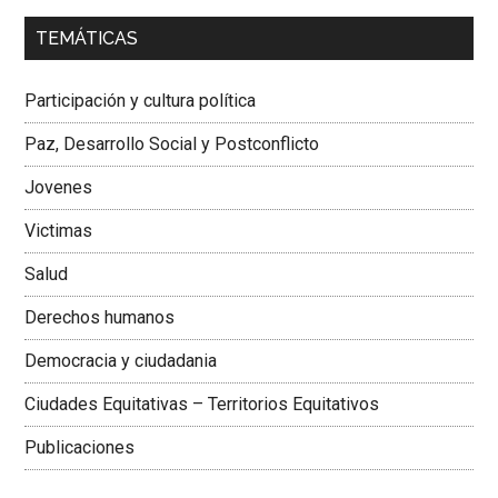
00:00
01:04
TEMÁTICAS
Dra. Carolina Corcho Mejía,
Presidenta Corporación
Latinoamericana Sur, Vicepresidenta Federación Médica
Participación y cultura política
Colombiana
Paz, Desarrollo Social y Postconflicto
Jovenes
Victimas
Salud
Derechos humanos
Democracia y ciudadania
Ciudades Equitativas – Territorios Equitativos
Publicaciones