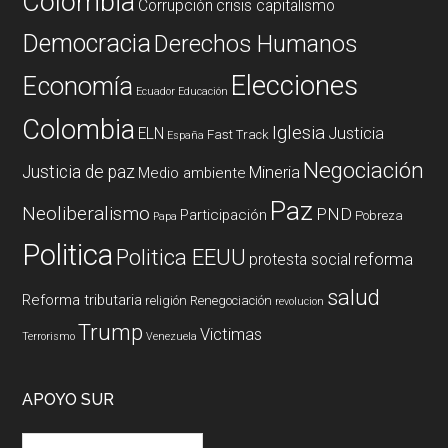
Colombia
Corrupción
crisis capitalismo
Democracia
Derechos Humanos
Elecciones
Economía
Ecuador
Educación
Colombia
Iglesia
ELN
Justicia
Fast Track
España
Negociación
Justicia de paz
Mineria
Medio ambiente
Paz
Neoliberalismo
PND
Participación
Pobreza
Papa
Politica
Politica EEUU
reforma
protesta social
salud
Reforma tributaria
religión
Renegociación
revolucion
Trump
Victimas
Terrorismo
Venezuela
APOYO SUR