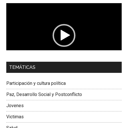
Reproductor
de
vídeo
00:00
01:04
TEMÁTICAS
Dra. Carolina Corcho Mejía,
Presidenta Corporación
Latinoamericana Sur, Vicepresidenta Federación Médica
Participación y cultura política
Colombiana
Paz, Desarrollo Social y Postconflicto
Jovenes
Victimas
Salud