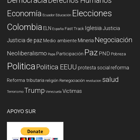
Democracia
Derechos Humanos
Elecciones
Economía
Ecuador
Educación
Colombia
Iglesia
ELN
Justicia
Fast Track
España
Negociación
Justicia de paz
Mineria
Medio ambiente
Paz
Neoliberalismo
PND
Participación
Pobreza
Papa
Politica
Politica EEUU
reforma
protesta social
salud
Reforma tributaria
religión
Renegociación
revolucion
Trump
Victimas
Terrorismo
Venezuela
APOYO SUR