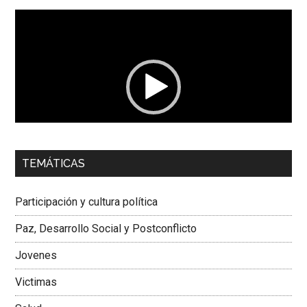
Reproductor
de
vídeo
00:00
01:04
TEMÁTICAS
Dra. Carolina Corcho Mejía,
Presidenta Corporación
Latinoamericana Sur, Vicepresidenta Federación Médica
Participación y cultura política
Colombiana
Paz, Desarrollo Social y Postconflicto
Jovenes
Victimas