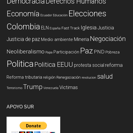
Democracia
Derechos Humanos
Elecciones
Economía
Ecuador
Educación
Colombia
Iglesia
ELN
Justicia
Fast Track
España
Negociación
Justicia de paz
Mineria
Medio ambiente
Paz
Neoliberalismo
PND
Participación
Pobreza
Papa
Politica
Politica EEUU
reforma
protesta social
salud
Reforma tributaria
religión
Renegociación
revolucion
Trump
Victimas
Terrorismo
Venezuela
APOYO SUR