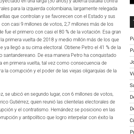
oyectado en una larga (30 años) y abierta batalla contra
rales para la izquierda colombiana, largamente relegada
arillas que controlan y se favorecen con el Estado y sus
Dr
al con casi 9 millones de votos, 2,7 millones más de los
L
e fue el primero con casi el 80 % de la votación. Esa gran
M
Pa
 la primera vuelta de 2018 y medio millón más de los que
 ya llegó a su cima electoral. Obtiene Petro el 41 % de la
Pa
ero santandereano. De esa manera Petro ha conquistado
J
ria en primera vuelta, tal vez como consecuencia de
a la corrupción y el poder de las viejas oligarquías de la
V
S
, se ubicó en segundo lugar, con 6 millones de votos,
D
co Gutiérrez, quien reunió las clientelas electorales de
D
rupción y el contratismo. Hernández se posiciono en las
rupción y antipolítico que logro interpelar con éxito la
Ci
P