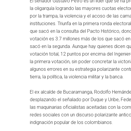
El senador Gustavo Petro es un líder que se ha pr
la oligarquía logrando las mayores cuotas electo
por la trampa, la violencia y el acoso de las cam
instituciones. Triunfa en la primera ronda elector
que sacó en la consulta del Pacto Histórico, dond
votación es 3.7 millones más de los que sacó en
sacó en la segunda. Aunque hay quienes dicen que
votación total, 12 puntos por encima del Ingeni
la primera votación, sin poder concretar la victo
algunos errores en su estrategia polarizante contr
tierra, la política, la violencia militar y la banca.
El ex alcalde de Bucaramanga, Rodolfo Hernández
desplazando el señalado por Duque y Uribe, Federi
las maquinarias oficialistas aceitadas con la cor
redes sociales con un discurso polarizante anticor
indignación popular de los colombianos.