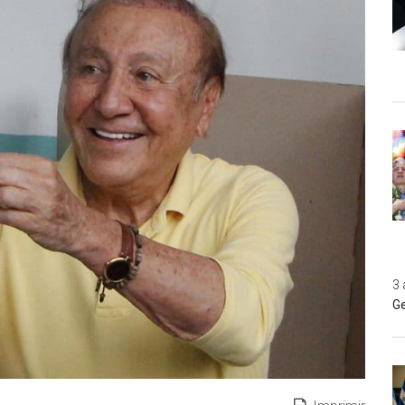
3 
Ge