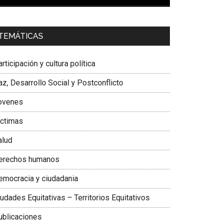
00:00
01:04
a. Carolina Corcho Mejía,
Presidenta Corporación
TEMÁTICAS
atinoamericana Sur, Vicepresidenta Federación
édica Colombiana
rticipación y cultura política
z, Desarrollo Social y Postconflicto
ovenes
ictimas
alud
erechos humanos
emocracia y ciudadania
udades Equitativas – Territorios Equitativos
ublicaciones