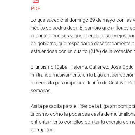
PDF
Lo que sucedió el domingo 29 de mayo con las vo
inédito se podría decir. El cambio que millones 
oligarquía con sus viejos liderazgo, sus viejos p
de gobierno, que respaldaron descaradamente al
estruendosa con un cuarto (21%) de la votación r
El uribismo (Cabal, Paloma, Gutiérrez, José Obdul
infiltrando masivamente en la Liga anticorrupció
lo necesita para impedir el triunfo de Gustavo Pe
semanas.
Así la pesadilla para el líder de la Liga anticorru
uribismo como la poderosa casta de multimillona
enfrentamiento con ellos con tanta energía como
corrupción.