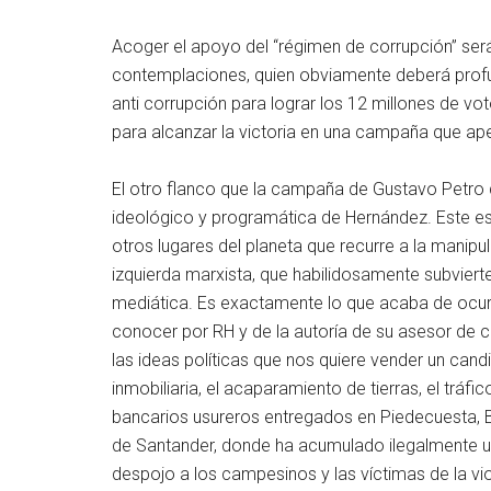
Acoger el apoyo del “régimen de corrupción” será
contemplaciones, quien obviamente deberá profund
anti corrupción para lograr los 12 millones de 
para alcanzar la victoria en una campaña que apen
El otro flanco que la campaña de Gustavo Petro
ideológico y programática de Hernández. Este es
otros lugares del planeta que recurre a la manipu
izquierda marxista, que habilidosamente subviert
mediática. Es exactamente lo que acaba de ocurr
conocer por RH y de la autoría de su asesor de 
las ideas políticas que nos quiere vender un cand
inmobiliaria, el acaparamiento de tierras, el tráf
bancarios usureros entregados en Piedecuesta, 
de Santander, donde ha acumulado ilegalmente u
despojo a los campesinos y las víctimas de la vio