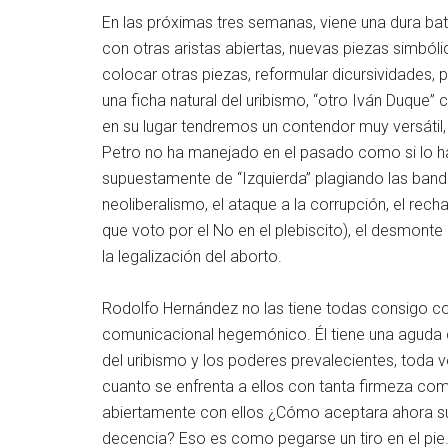
En las próximas tres semanas, viene una dura bat
con otras aristas abiertas, nuevas piezas simbóli
colocar otras piezas, reformular dicursividades,
una ficha natural del uribismo, “otro Iván Duque” 
en su lugar tendremos un contendor muy versátil,
Petro no ha manejado en el pasado como si lo h
supuestamente de “Izquierda” plagiando las bande
neoliberalismo, el ataque a la corrupción, el rec
que voto por el No en el plebiscito), el desmonte 
la legalización del aborto.
Rodolfo Hernández no las tiene todas consigo c
comunicacional hegemónico. Él tiene una aguda 
del uribismo y los poderes prevalecientes, toda 
cuanto se enfrenta a ellos con tanta firmeza co
abiertamente con ellos ¿Cómo aceptara ahora sus
decencia? Eso es como pegarse un tiro en el pie