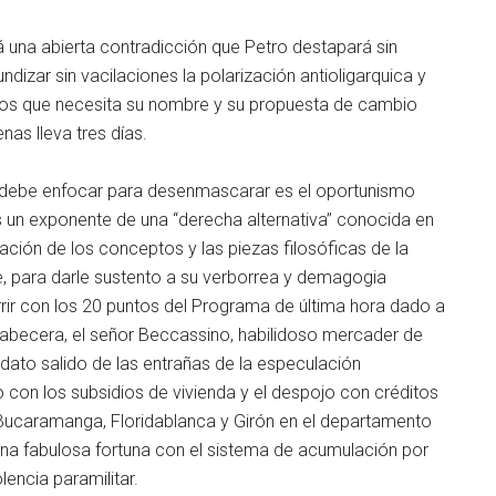
 una abierta contradicción que Petro destapará sin
izar sin vacilaciones la polarización antioligarquica y
votos que necesita su nombre y su propuesta de cambio
as lleva tres días.
 debe enfocar para desenmascarar es el oportunismo
 un exponente de una “derecha alternativa” conocida en
lación de los conceptos y las piezas filosóficas de la
e, para darle sustento a su verborrea y demagogia
ir con los 20 puntos del Programa de última hora dado a
cabecera, el señor Beccassino, habilidoso mercader de
idato salido de las entrañas de la especulación
ico con los subsidios de vivienda y el despojo con créditos
Bucaramanga, Floridablanca y Girón en el departamento
na fabulosa fortuna con el sistema de acumulación por
lencia paramilitar.