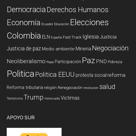
Democracia
Derechos Humanos
Elecciones
Economía
Ecuador
Educación
Colombia
Iglesia
ELN
Justicia
Fast Track
España
Negociación
Justicia de paz
Mineria
Medio ambiente
Paz
Neoliberalismo
PND
Participación
Pobreza
Papa
Politica
Politica EEUU
reforma
protesta social
salud
Reforma tributaria
religión
Renegociación
revolucion
Trump
Victimas
Terrorismo
Venezuela
APOYO SUR