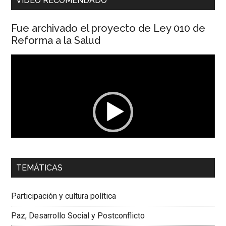
VIDEO RECOMENDADO
Fue archivado el proyecto de Ley 010 de
Reforma a la Salud
Reproductor
de
vídeo
00:00
01:04
TEMÁTICAS
Dra. Carolina Corcho Mejía,
Presidenta Corporación
Latinoamericana Sur, Vicepresidenta Federación Médica
Participación y cultura política
Colombiana
Paz, Desarrollo Social y Postconflicto