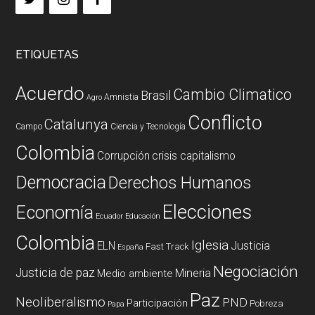
ETIQUETAS
Acuerdo
Cambio Climatico
Brasil
Amnistia
Agro
Conflicto
Catalunya
Campo
Ciencia y Tecnología
Colombia
Corrupción
crisis capitalismo
Democracia
Derechos Humanos
Elecciones
Economía
Ecuador
Educación
Colombia
Iglesia
ELN
Justicia
Fast Track
España
Negociación
Justicia de paz
Mineria
Medio ambiente
Paz
Neoliberalismo
PND
Participación
Pobreza
Papa