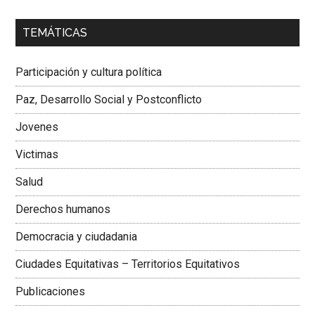
00:00
01:04
TEMÁTICAS
Dra. Carolina Corcho Mejía,
Presidenta Corporación
Latinoamericana Sur, Vicepresidenta Federación Médica
Participación y cultura política
Colombiana
Paz, Desarrollo Social y Postconflicto
Jovenes
Victimas
Salud
Derechos humanos
Democracia y ciudadania
Ciudades Equitativas – Territorios Equitativos
Publicaciones